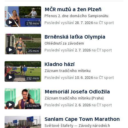
MČR mužů a žen Plzeň
Přenos 2. dne domácího šampionátu
Poslední vysílání
28. 7. 2026
na ČT sport
178 min
Brněnská laťka Olympia
Ohlédnutí za závodem
Poslední vysílání
2. 7. 2026
na ČT sport
25 min
Kladno hází
Záznam tradičního mítinku
Poslední vysílání
10. 6. 2026
na ČT sport
152 min
Memoriál Josefa Odložila
Záznam tradičního mítinku (Praha)
Poslední vysílání
2. 6. 2026
na ČT sport
131 min
Sanlam Cape Town Marathon
Světové štafety — Závody národních