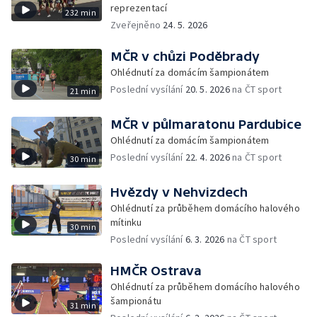
reprezentací
232 min
Zveřejněno
24. 5. 2026
MČR v chůzi Poděbrady
Ohlédnutí za domácím šampionátem
Poslední vysílání
20. 5. 2026
na ČT sport
21 min
MČR v půlmaratonu Pardubice
Ohlédnutí za domácím šampionátem
Poslední vysílání
22. 4. 2026
na ČT sport
30 min
Hvězdy v Nehvizdech
Ohlédnutí za průběhem domácího halového
mítinku
30 min
Poslední vysílání
6. 3. 2026
na ČT sport
HMČR Ostrava
Ohlédnutí za průběhem domácího halového
šampionátu
31 min