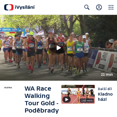
Close
Search
21 min
WA Race
Další díl
Kladno
Walking
hází
160 min
Tour Gold -
Poděbrady