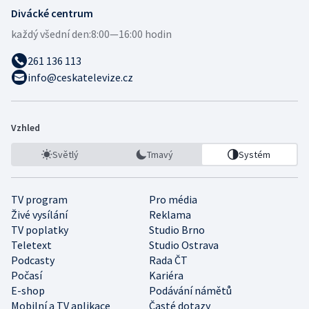
Divácké centrum
každý všední den:
8:00—16:00 hodin
261 136 113
info@ceskatelevize.cz
Vzhled
Světlý
Tmavý
Systém
TV program
Pro média
Živé vysílání
Reklama
TV poplatky
Studio Brno
Teletext
Studio Ostrava
Podcasty
Rada ČT
Počasí
Kariéra
E-shop
Podávání námětů
Mobilní a TV aplikace
Časté dotazy