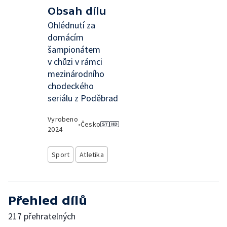
Obsah dílu
Ohlédnutí za
domácím
šampionátem
v chůzi v rámci
mezinárodního
chodeckého
seriálu z Poděbrad
Vyrobeno
•
Česko
2024
Sport
Atletika
Přehled dílů
217 přehratelných