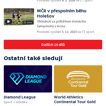
Poslední vysílání
6. 3. 2026
na ČT sport
MČR v přespolním běhu
Holešov
Ohlédnutí za průběhem domácího
31 min
šampionátu v krosu
Poslední vysílání
5. 12. 2025
na ČT sport
Dalších 10 dílů
Ostatní také sledují
Diamond League
World Athletics
Continental Tour Gold
Sport
Atletika