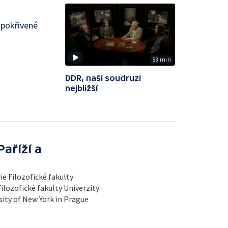
 pokřivené
53 min
DDR, naši soudruzi
nejbližší
aříží a
ie Filozofické fakulty
Filozofické fakulty Univerzity
sity of New York in Prague