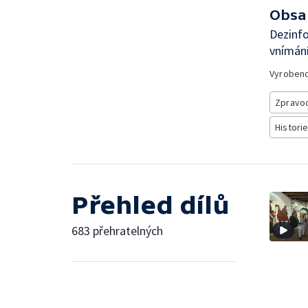
Obsa
Dezinfo
vnímání
Vyroben
Zpravod
Historie
Přehled dílů
683 přehratelných