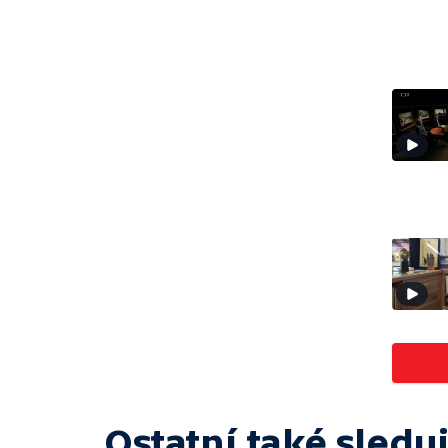
Ostatní také sleduj