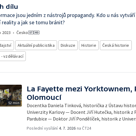
h dílu
rmace jsou jedním z nástrojů propagandy. Kdo u nás vytváří
 reality a jak se tomu bránit?
o
2023
•
Česko
ajství
Aktuální publicistika
Diskuze
Historie
Česká historie
 - vzdělávací
La Fayette mezi Yorktownem, P
Olomoucí
52 min
Docentka Daniela Tinková, historička z Ústavu histor
Univerzity Karlovy — Docent Jiří Hutečka, historik z 
Pardubice — Doktor Jiří Pondělíček, historik z Univer
Poslední vysílání
4. 7. 2026
na ČT24