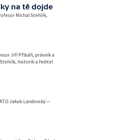
ky na tě dojde
ofesor Michal Stehlík,
sor Jiří Přibáň, právník a
tehlík, historik a ředitel
 NATO Jakub Landovský —