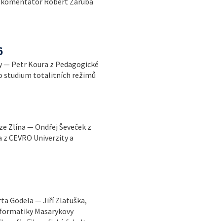
í komentátor Robert Záruba
6
ny — Petr Koura z Pedagogické
ro studium totalitních režimů
ze Zlína — Ondřej Ševeček z
 z CEVRO Univerzity a
ta Gödela — Jiří Zlatuška,
nformatiky Masarykovy