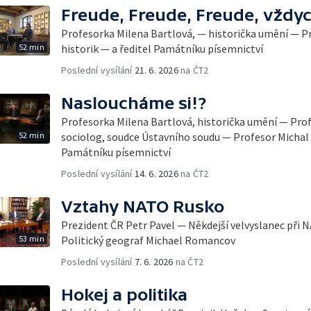
Freude, Freude, Freude, vždyc
Profesorka Milena Bartlová, — historička umění — Pr
52 min
historik — a ředitel Památníku písemnictví
Poslední vysílání
21. 6. 2026
na ČT2
Nasloucháme si!?
Profesorka Milena Bartlová, historička umění — Profe
52 min
sociolog, soudce Ústavního soudu — Profesor Michal S
Památníku písemnictví
Poslední vysílání
14. 6. 2026
na ČT2
Vztahy NATO Rusko
Prezident ČR Petr Pavel — Někdejší velvyslanec při
53 min
Politický geograf Michael Romancov
Poslední vysílání
7. 6. 2026
na ČT2
Hokej a politika