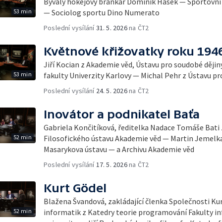
Bývalý hokejový brankář Dominik Hašek — Sportovn
53 min
— Sociolog sportu Dino Numerato
Poslední vysílání
31. 5. 2026
na ČT2
Květnové křižovatky roku 194
Jiří Kocian z Akademie věd, Ústavu pro soudobé ději
53 min
fakulty Univerzity Karlovy — Michal Pehr z Ústavu p
Poslední vysílání
24. 5. 2026
na ČT2
Inovátor a podnikatel Baťa
Gabriela Končitíková, ředitelka Nadace Tomáše Bati 
52 min
Filosofického ústavu Akademie věd — Martin Jemelka
Masarykova ústavu — a Archivu Akademie věd
Poslední vysílání
17. 5. 2026
na ČT2
Kurt Gödel
Blažena Švandová, zakládající členka Společnosti Kur
52 min
informatik z Katedry teorie programování Fakulty i