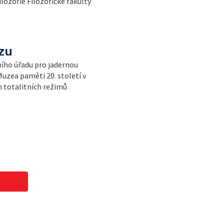
filozofie Filozofické fakulty
zu
ního úřadu pro jadernou
Muzea paměti 20. století v
m totalitních režimů