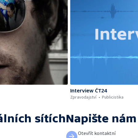
Interview ČT24
Zpravodajství
Publicistika
álních sítích
Napište nám
Otevřít kontaktní