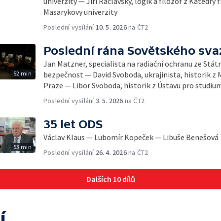
univerzity — Jiří Raclavský, logik a filozof z Katedry 
Masarykovy univerzity
Poslední vysílání
10. 5. 2026
na ČT2
Poslední rána Sovětského sva
Jan Matzner, specialista na radiační ochranu ze Stát
52 min
bezpečnost — David Svoboda, ukrajinista, historik z 
Praze — Libor Svoboda, historik z Ústavu pro studiu
Poslední vysílání
3. 5. 2026
na ČT2
35 let ODS
Václav Klaus — Lubomír Kopeček — Libuše Benešová
53 min
Poslední vysílání
26. 4. 2026
na ČT2
Dalších 10 dílů
í