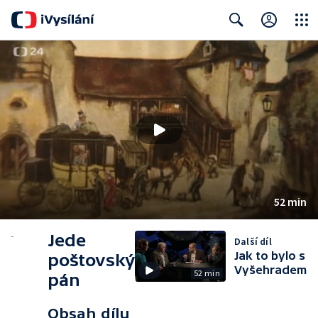
Close
Search
52 min
Jede
Další díl
Jak to bylo s
poštovský
Vyšehradem
52 min
pán
Obsah dílu