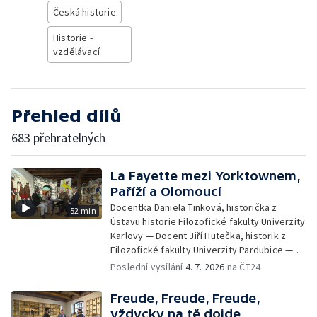
Česká historie
Historie -
vzdělávací
Přehled dílů
683 přehratelných
La Fayette mezi Yorktownem,
Paříží a Olomoucí
Docentka Daniela Tinková, historička z
52 min
Ústavu historie Filozofické fakulty Univerzity
Karlovy — Docent Jiří Hutečka, historik z
Filozofické fakulty Univerzity Pardubice —
Doktor Jiří Pondělíček, historik z University
Poslední vysílání
4. 7. 2026
na ČT24
of New York in Prague
Freude, Freude, Freude,
vždycky na tě dojde