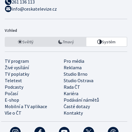
261 136 113
info@ceskatelevize.cz
Vzhled
Světlý
Tmavý
Systém
TV program
Pro média
Živé vysílání
Reklama
TV poplatky
Studio Brno
Teletext
Studio Ostrava
Podcasty
Rada ČT
Počasí
Kariéra
E-shop
Podávání námětů
Mobilní a TV aplikace
Časté dotazy
Vše o ČT
Kontakty