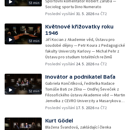
Sportovní komentátor Robert Záruba —
53 min
Sociolog sportu Dino Numerato
Poslední vysílání
31. 5. 2026
na ČT2
Květnové křižovatky roku
1946
Jiří Kocian z Akademie věd, Ústavu pro
53 min
soudobé dějiny — Petr Koura z Pedagogické
fakulty Univerzity Karlovy — Michal Pehr z
Ústavu pro studium totalitních režimů
Poslední vysílání
24. 5. 2026
na ČT2
Inovátor a podnikatel Baťa
Gabriela Končitíková, ředitelka Nadace
Tomáše Bati ze Zlína — Ondřej Ševeček z
52 min
Filosofického ústavu Akademie věd — Martin
Jemelka z CEVRO Univerzity a Masarykova
ústavu — a Archivu Akademie věd
Poslední vysílání
17. 5. 2026
na ČT2
Kurt Gödel
Blažena Švandová, zakládající členka