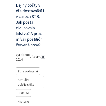
Dějiny pošty v
éře dostavníků i
v časech STB.
Jak pošta
civilizovala
lidstvo? A proč
mívali postilióni
červené nosy?
Vyrobeno
•
Česko
2014
Zpravodajství
Aktuální
publicistika
Diskuze
Historie