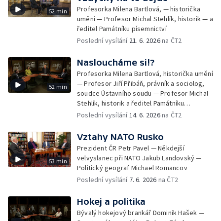
Profesorka Milena Bartlová, — historička
52 min
umění — Profesor Michal Stehlík, historik — a
ředitel Památníku písemnictví
Poslední vysílání
21. 6. 2026
na ČT2
Nasloucháme si!?
Profesorka Milena Bartlová, historička umění
— Profesor Jiří Přibáň, právník a sociolog,
52 min
soudce Ústavního soudu — Profesor Michal
Stehlík, historik a ředitel Památníku
písemnictví
Poslední vysílání
14. 6. 2026
na ČT2
Vztahy NATO Rusko
Prezident ČR Petr Pavel — Někdejší
velvyslanec při NATO Jakub Landovský —
53 min
Politický geograf Michael Romancov
Poslední vysílání
7. 6. 2026
na ČT2
Hokej a politika
Bývalý hokejový brankář Dominik Hašek —