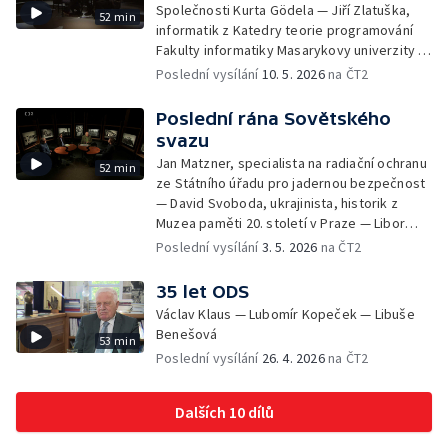
Společnosti Kurta Gödela — Jiří Zlatuška,
52 min
informatik z Katedry teorie programování
Fakulty informatiky Masarykovy univerzity —
Jiří Raclavský, logik a filozof z Katedry
Poslední vysílání
10. 5. 2026
na ČT2
filozofie Filozofické fakulty Masarykovy
univerzity
Poslední rána Sovětského
svazu
Jan Matzner, specialista na radiační ochranu
52 min
ze Státního úřadu pro jadernou bezpečnost
— David Svoboda, ukrajinista, historik z
Muzea paměti 20. století v Praze — Libor
Svoboda, historik z Ústavu pro studium
Poslední vysílání
3. 5. 2026
na ČT2
totalitních režimů
35 let ODS
Václav Klaus — Lubomír Kopeček — Libuše
Benešová
53 min
Poslední vysílání
26. 4. 2026
na ČT2
Dalších 10 dílů