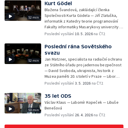
Kurt Gödel
Blažena Švandová, zakládající členka
Společnosti Kurta Gödela — Jiří Zlatuška,
52 min
informatik z Katedry teorie programování
Fakulty informatiky Masarykovy univerzity —
Jiří Raclavský, logik a filozof z Katedry
Poslední vysílání
10. 5. 2026
na ČT2
filozofie Filozofické fakulty Masarykovy
univerzity
Poslední rána Sovětského
svazu
Jan Matzner, specialista na radiační ochranu
52 min
ze Státního úřadu pro jadernou bezpečnost
— David Svoboda, ukrajinista, historik z
Muzea paměti 20. století v Praze — Libor
Svoboda, historik z Ústavu pro studium
Poslední vysílání
3. 5. 2026
na ČT2
totalitních režimů
35 let ODS
Václav Klaus — Lubomír Kopeček — Libuše
Benešová
53 min
Poslední vysílání
26. 4. 2026
na ČT2