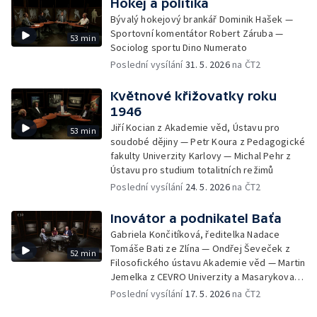
Hokej a politika
Bývalý hokejový brankář Dominik Hašek —
Sportovní komentátor Robert Záruba —
53 min
Sociolog sportu Dino Numerato
Poslední vysílání
31. 5. 2026
na ČT2
Květnové křižovatky roku
1946
Jiří Kocian z Akademie věd, Ústavu pro
53 min
soudobé dějiny — Petr Koura z Pedagogické
fakulty Univerzity Karlovy — Michal Pehr z
Ústavu pro studium totalitních režimů
Poslední vysílání
24. 5. 2026
na ČT2
Inovátor a podnikatel Baťa
Gabriela Končitíková, ředitelka Nadace
Tomáše Bati ze Zlína — Ondřej Ševeček z
52 min
Filosofického ústavu Akademie věd — Martin
Jemelka z CEVRO Univerzity a Masarykova
ústavu — a Archivu Akademie věd
Poslední vysílání
17. 5. 2026
na ČT2