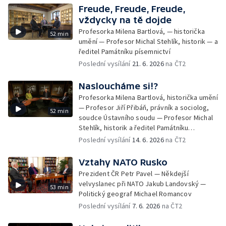
Freude, Freude, Freude,
vždycky na tě dojde
Profesorka Milena Bartlová, — historička
52 min
umění — Profesor Michal Stehlík, historik — a
ředitel Památníku písemnictví
Poslední vysílání
21. 6. 2026
na ČT2
Nasloucháme si!?
Profesorka Milena Bartlová, historička umění
— Profesor Jiří Přibáň, právník a sociolog,
52 min
soudce Ústavního soudu — Profesor Michal
Stehlík, historik a ředitel Památníku
písemnictví
Poslední vysílání
14. 6. 2026
na ČT2
Vztahy NATO Rusko
Prezident ČR Petr Pavel — Někdejší
velvyslanec při NATO Jakub Landovský —
53 min
Politický geograf Michael Romancov
Poslední vysílání
7. 6. 2026
na ČT2