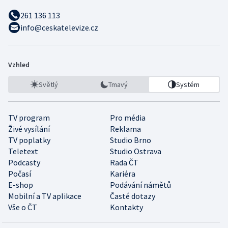
261 136 113
info@ceskatelevize.cz
Vzhled
Světlý
Tmavý
Systém
TV program
Pro média
Živé vysílání
Reklama
TV poplatky
Studio Brno
Teletext
Studio Ostrava
Podcasty
Rada ČT
Počasí
Kariéra
E-shop
Podávání námětů
Mobilní a TV aplikace
Časté dotazy
Vše o ČT
Kontakty