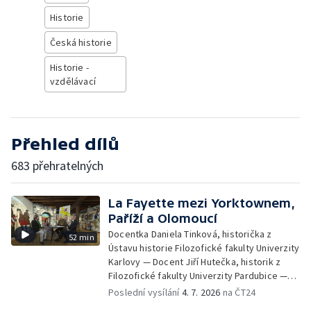
Historie
Česká historie
Historie -
vzdělávací
Přehled dílů
683 přehratelných
La Fayette mezi Yorktownem,
Paříží a Olomoucí
Docentka Daniela Tinková, historička z
52 min
Ústavu historie Filozofické fakulty Univerzity
Karlovy — Docent Jiří Hutečka, historik z
Filozofické fakulty Univerzity Pardubice —
Doktor Jiří Pondělíček, historik z University
Poslední vysílání
4. 7. 2026
na ČT24
of New York in Prague