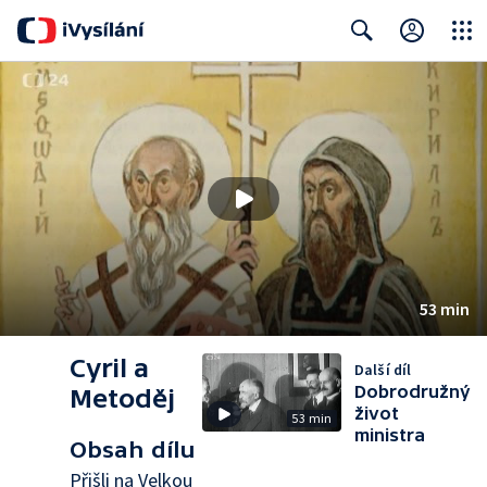
Close
Search
53 min
Cyril a
Další díl
Dobrodružný
Metoděj
život
53 min
ministra
Obsah dílu
Přišli na Velkou