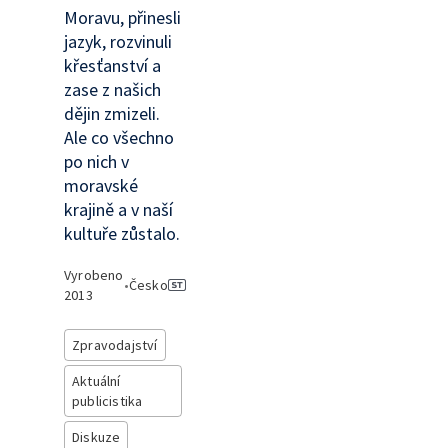
Moravu, přinesli
jazyk, rozvinuli
křesťanství a
zase z našich
dějin zmizeli.
Ale co všechno
po nich v
moravské
krajině a v naší
kultuře zůstalo.
Vyrobeno
•
Česko
2013
Zpravodajství
Aktuální
publicistika
Diskuze