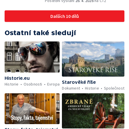
Poslední vysílání
26. 4. 2026
na ČT2
Dalších 10 dílů
Ostatní také sledují
Historie.eu
Starověké říše
Historie
Osobnosti
Evropa
Dokument
Historie
Společnost