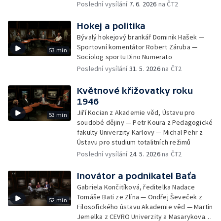
Poslední vysílání
7. 6. 2026
na ČT2
Hokej a politika
Bývalý hokejový brankář Dominik Hašek —
Sportovní komentátor Robert Záruba —
53 min
Sociolog sportu Dino Numerato
Poslední vysílání
31. 5. 2026
na ČT2
Květnové křižovatky roku
1946
Jiří Kocian z Akademie věd, Ústavu pro
53 min
soudobé dějiny — Petr Koura z Pedagogické
fakulty Univerzity Karlovy — Michal Pehr z
Ústavu pro studium totalitních režimů
Poslední vysílání
24. 5. 2026
na ČT2
Inovátor a podnikatel Baťa
Gabriela Končitíková, ředitelka Nadace
Tomáše Bati ze Zlína — Ondřej Ševeček z
52 min
Filosofického ústavu Akademie věd — Martin
Jemelka z CEVRO Univerzity a Masarykova