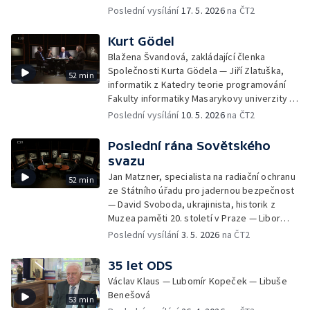
ústavu — a Archivu Akademie věd
Poslední vysílání
17. 5. 2026
na ČT2
Kurt Gödel
Blažena Švandová, zakládající členka
Společnosti Kurta Gödela — Jiří Zlatuška,
52 min
informatik z Katedry teorie programování
Fakulty informatiky Masarykovy univerzity —
Jiří Raclavský, logik a filozof z Katedry
Poslední vysílání
10. 5. 2026
na ČT2
filozofie Filozofické fakulty Masarykovy
univerzity
Poslední rána Sovětského
svazu
Jan Matzner, specialista na radiační ochranu
52 min
ze Státního úřadu pro jadernou bezpečnost
— David Svoboda, ukrajinista, historik z
Muzea paměti 20. století v Praze — Libor
Svoboda, historik z Ústavu pro studium
Poslední vysílání
3. 5. 2026
na ČT2
totalitních režimů
35 let ODS
Václav Klaus — Lubomír Kopeček — Libuše
Benešová
53 min