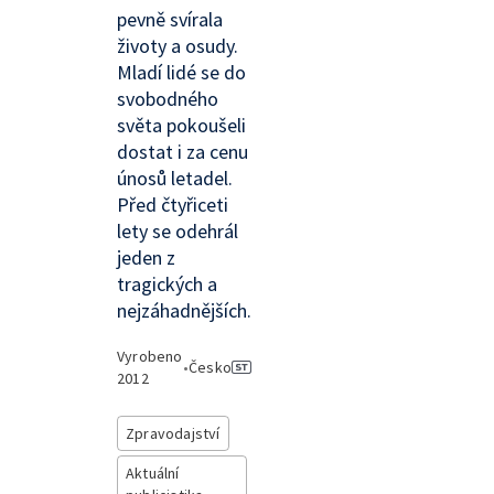
pevně svírala
životy a osudy.
Mladí lidé se do
svobodného
světa pokoušeli
dostat i za cenu
únosů letadel.
Před čtyřiceti
lety se odehrál
jeden z
tragických a
nejzáhadnějších.
Vyrobeno
•
Česko
2012
Zpravodajství
Aktuální