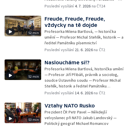
Doktor Jiří Pondělíček, historik z University
Poslední vysílání
4. 7. 2026
na ČT24
of New York in Prague
Freude, Freude, Freude,
vždycky na tě dojde
Profesorka Milena Bartlová, — historička
52 min
umění — Profesor Michal Stehlík, historik — a
ředitel Památníku písemnictví
Poslední vysílání
21. 6. 2026
na ČT2
Nasloucháme si!?
Profesorka Milena Bartlová, historička umění
— Profesor Jiří Přibáň, právník a sociolog,
52 min
soudce Ústavního soudu — Profesor Michal
Stehlík, historik a ředitel Památníku
písemnictví
Poslední vysílání
14. 6. 2026
na ČT2
Vztahy NATO Rusko
Prezident ČR Petr Pavel — Někdejší
velvyslanec při NATO Jakub Landovský —
53 min
Politický geograf Michael Romancov