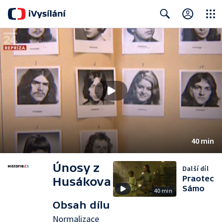
Close
Search
40 min
Únosy z
Další díl
Praotec
Husákova
Sámo
40 min
Obsah dílu
Normalizace