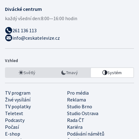
Divácké centrum
každý všední den:
8:00—16:00 hodin
261 136 113
info@ceskatelevize.cz
Vzhled
Světlý
Tmavý
Systém
TV program
Pro média
Živé vysílání
Reklama
TV poplatky
Studio Brno
Teletext
Studio Ostrava
Podcasty
Rada ČT
Počasí
Kariéra
E-shop
Podávání námětů