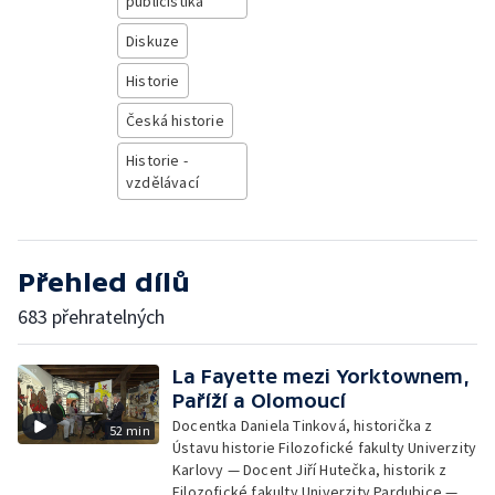
publicistika
Diskuze
Historie
Česká historie
Historie -
vzdělávací
Přehled dílů
683 přehratelných
La Fayette mezi Yorktownem,
Paříží a Olomoucí
Docentka Daniela Tinková, historička z
52 min
Ústavu historie Filozofické fakulty Univerzity
Karlovy — Docent Jiří Hutečka, historik z
Filozofické fakulty Univerzity Pardubice —