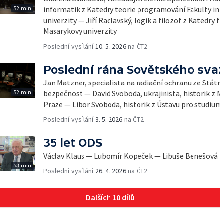
52 min
informatik z Katedry teorie programování Fakulty i
univerzity — Jiří Raclavský, logik a filozof z Katedry 
Masarykovy univerzity
Poslední vysílání
10. 5. 2026
na ČT2
Poslední rána Sovětského sva
Jan Matzner, specialista na radiační ochranu ze Stát
52 min
bezpečnost — David Svoboda, ukrajinista, historik z 
Praze — Libor Svoboda, historik z Ústavu pro studiu
Poslední vysílání
3. 5. 2026
na ČT2
35 let ODS
Václav Klaus — Lubomír Kopeček — Libuše Benešová
53 min
Poslední vysílání
26. 4. 2026
na ČT2
Dalších 10 dílů