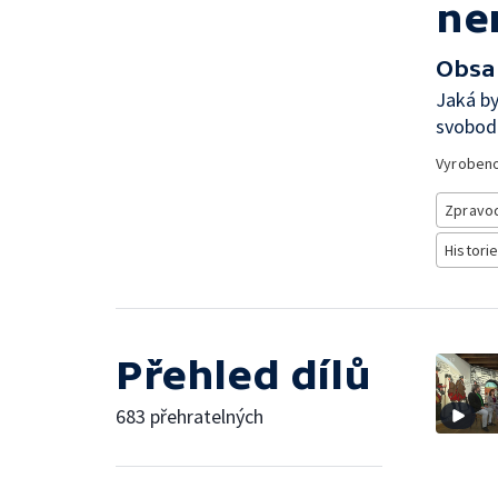
ne
Obsa
Jaká by
svobodn
Vyroben
Zpravod
Historie
Přehled dílů
683 přehratelných