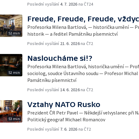
Poslední vysílání
4. 7. 2026
na ČT24
Freude, Freude, Freude, vždyc
Profesorka Milena Bartlová, — historička umění — Pr
52 min
historik — a ředitel Památníku písemnictví
Poslední vysílání
21. 6. 2026
na ČT2
Nasloucháme si!?
Profesorka Milena Bartlová, historička umění — Profe
52 min
sociolog, soudce Ústavního soudu — Profesor Michal S
Památníku písemnictví
Poslední vysílání
14. 6. 2026
na ČT2
Vztahy NATO Rusko
Prezident ČR Petr Pavel — Někdejší velvyslanec při
53 min
Politický geograf Michael Romancov
Poslední vysílání
7. 6. 2026
na ČT2