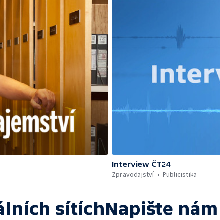
Interview ČT24
Zpravodajství
Publicistika
álních sítích
Napište nám