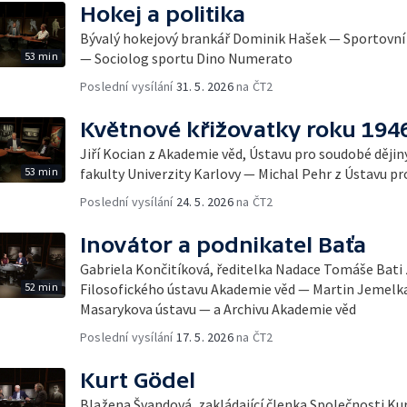
Hokej a politika
Bývalý hokejový brankář Dominik Hašek — Sportovn
53 min
— Sociolog sportu Dino Numerato
Poslední vysílání
31. 5. 2026
na ČT2
Květnové křižovatky roku 194
Jiří Kocian z Akademie věd, Ústavu pro soudobé ději
53 min
fakulty Univerzity Karlovy — Michal Pehr z Ústavu p
Poslední vysílání
24. 5. 2026
na ČT2
Inovátor a podnikatel Baťa
Gabriela Končitíková, ředitelka Nadace Tomáše Bati 
52 min
Filosofického ústavu Akademie věd — Martin Jemelka
Masarykova ústavu — a Archivu Akademie věd
Poslední vysílání
17. 5. 2026
na ČT2
Kurt Gödel
Blažena Švandová, zakládající členka Společnosti Kur