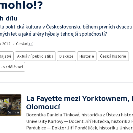
mohlo!?
h dílu
la politická kultura v Československu během prvních dvaceti
ých let a jaké aféry hýbaly tehdejší společností?
o
2012
•
Česko
ajství
Aktuální publicistika
Diskuze
Historie
Česká historie
 - vzdělávací
La Fayette mezi Yorktownem, P
Olomoucí
52 min
Docentka Daniela Tinková, historička z Ústavu histor
Univerzity Karlovy — Docent Jiří Hutečka, historik z 
Pardubice — Doktor Jiří Pondělíček, historik z Univer