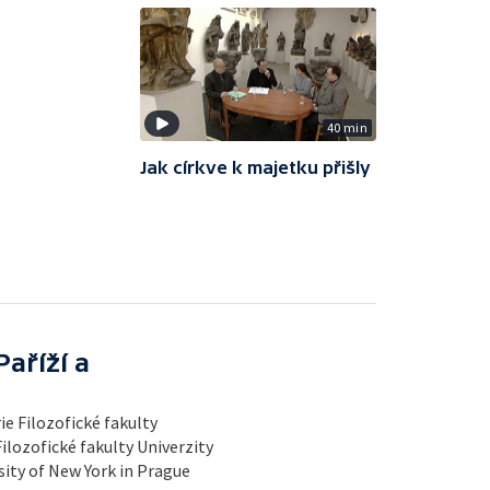
40 min
Jak církve k majetku přišly
aříží a
ie Filozofické fakulty
Filozofické fakulty Univerzity
sity of New York in Prague