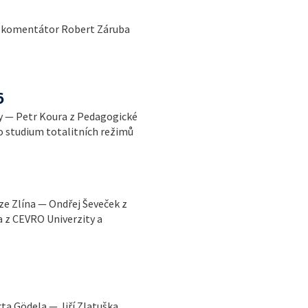
í komentátor Robert Záruba
6
ny — Petr Koura z Pedagogické
ro studium totalitních režimů
ze Zlína — Ondřej Ševeček z
 z CEVRO Univerzity a
ta Gödela — Jiří Zlatuška,