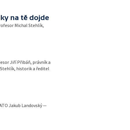
ky na tě dojde
ofesor Michal Stehlík,
sor Jiří Přibáň, právník a
tehlík, historik a ředitel
 NATO Jakub Landovský —