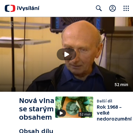
Close
Search
52 min
Nová vlna
Další díl
Rok 1968 –
se starým
velké
52 min
obsahem
nedorozumění
Obsah dílu