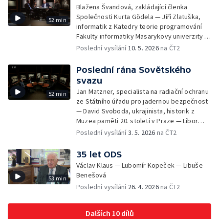
Blažena Švandová, zakládající členka
Společnosti Kurta Gödela — Jiří Zlatuška,
52 min
informatik z Katedry teorie programování
Fakulty informatiky Masarykovy univerzity —
Jiří Raclavský, logik a filozof z Katedry
Poslední vysílání
10. 5. 2026
na ČT2
filozofie Filozofické fakulty Masarykovy
univerzity
Poslední rána Sovětského
svazu
Jan Matzner, specialista na radiační ochranu
52 min
ze Státního úřadu pro jadernou bezpečnost
— David Svoboda, ukrajinista, historik z
Muzea paměti 20. století v Praze — Libor
Svoboda, historik z Ústavu pro studium
Poslední vysílání
3. 5. 2026
na ČT2
totalitních režimů
35 let ODS
Václav Klaus — Lubomír Kopeček — Libuše
Benešová
53 min
Poslední vysílání
26. 4. 2026
na ČT2
Dalších 10 dílů