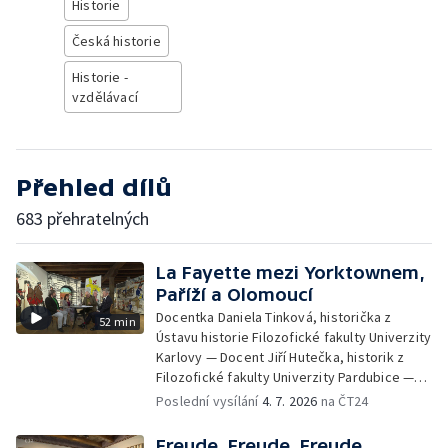
Historie
Česká historie
Historie -
vzdělávací
Přehled dílů
683 přehratelných
La Fayette mezi Yorktownem,
Paříží a Olomoucí
Docentka Daniela Tinková, historička z
52 min
Ústavu historie Filozofické fakulty Univerzity
Karlovy — Docent Jiří Hutečka, historik z
Filozofické fakulty Univerzity Pardubice —
Doktor Jiří Pondělíček, historik z University
Poslední vysílání
4. 7. 2026
na ČT24
of New York in Prague
Freude, Freude, Freude,