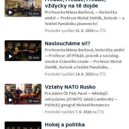
vždycky na tě dojde
Profesorka Milena Bartlová, — historička
52 min
umění — Profesor Michal Stehlík, historik — a
ředitel Památníku písemnictví
Poslední vysílání
21. 6. 2026
na ČT2
Nasloucháme si!?
Profesorka Milena Bartlová, historička umění
— Profesor Jiří Přibáň, právník a sociolog,
52 min
soudce Ústavního soudu — Profesor Michal
Stehlík, historik a ředitel Památníku
písemnictví
Poslední vysílání
14. 6. 2026
na ČT2
Vztahy NATO Rusko
Prezident ČR Petr Pavel — Někdejší
velvyslanec při NATO Jakub Landovský —
53 min
Politický geograf Michael Romancov
Poslední vysílání
7. 6. 2026
na ČT2
Hokej a politika