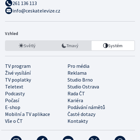
261 136 113
info@ceskatelevize.cz
Vzhled
Světlý
Tmavý
Systém
TV program
Pro média
Živé vysílání
Reklama
TV poplatky
Studio Brno
Teletext
Studio Ostrava
Podcasty
Rada ČT
Počasí
Kariéra
E-shop
Podávání námětů
Mobilní a TV aplikace
Časté dotazy
Vše o ČT
Kontakty