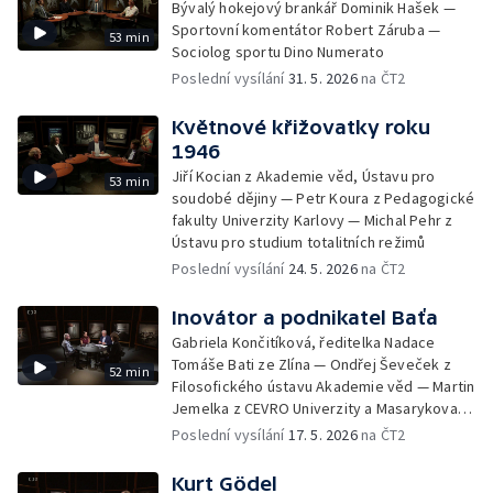
Bývalý hokejový brankář Dominik Hašek —
Sportovní komentátor Robert Záruba —
53 min
Sociolog sportu Dino Numerato
Poslední vysílání
31. 5. 2026
na ČT2
Květnové křižovatky roku
1946
Jiří Kocian z Akademie věd, Ústavu pro
53 min
soudobé dějiny — Petr Koura z Pedagogické
fakulty Univerzity Karlovy — Michal Pehr z
Ústavu pro studium totalitních režimů
Poslední vysílání
24. 5. 2026
na ČT2
Inovátor a podnikatel Baťa
Gabriela Končitíková, ředitelka Nadace
Tomáše Bati ze Zlína — Ondřej Ševeček z
52 min
Filosofického ústavu Akademie věd — Martin
Jemelka z CEVRO Univerzity a Masarykova
ústavu — a Archivu Akademie věd
Poslední vysílání
17. 5. 2026
na ČT2
Kurt Gödel