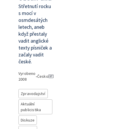
Střetnutí rocku
s mocí v
osmdesátých
letech, aneb
když přestaly
vadit anglické
texty písniček a
začaly vadit
české.
Vyrobeno
•
Česko
2008
Zpravodajství
Aktuální
publicistika
Diskuze