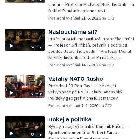
umění — Profesor Michal Stehlík, historik — a
ředitel Památníku písemnictví
Poslední vysílání
21. 6. 2026
na ČT2
Nasloucháme si!?
Profesorka Milena Bartlová, historička umění
— Profesor Jiří Přibáň, právník a sociolog,
52 min
soudce Ústavního soudu — Profesor Michal
Stehlík, historik a ředitel Památníku
písemnictví
Poslední vysílání
14. 6. 2026
na ČT2
Vztahy NATO Rusko
Prezident ČR Petr Pavel — Někdejší
velvyslanec při NATO Jakub Landovský —
53 min
Politický geograf Michael Romancov
Poslední vysílání
7. 6. 2026
na ČT2
Hokej a politika
Bývalý hokejový brankář Dominik Hašek —
Sportovní komentátor Robert Záruba —
53 min
Sociolog sportu Dino Numerato