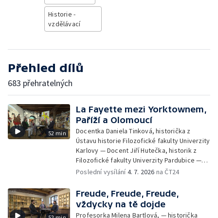
Historie -
vzdělávací
Přehled dílů
683 přehratelných
La Fayette mezi Yorktownem,
Paříží a Olomoucí
Docentka Daniela Tinková, historička z
52 min
Ústavu historie Filozofické fakulty Univerzity
Karlovy — Docent Jiří Hutečka, historik z
Filozofické fakulty Univerzity Pardubice —
Doktor Jiří Pondělíček, historik z University
Poslední vysílání
4. 7. 2026
na ČT24
of New York in Prague
Freude, Freude, Freude,
vždycky na tě dojde
Profesorka Milena Bartlová, — historička
52 min