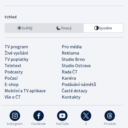
Vzhled
Světlý
Tmavý
Systém
TV program
Pro média
Živé vysílání
Reklama
TV poplatky
Studio Brno
Teletext
Studio Ostrava
Podcasty
Rada ČT
Počasí
Kariéra
E-shop
Podávání námětů
Mobilní a TV aplikace
Časté dotazy
Vše o ČT
Kontakty
Instagram
Facebook
YouTube
X
Threads