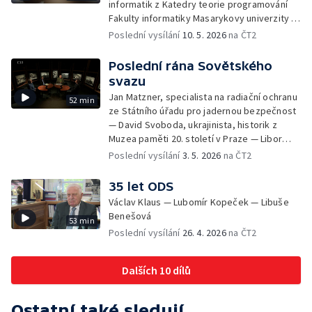
informatik z Katedry teorie programování
Fakulty informatiky Masarykovy univerzity —
Jiří Raclavský, logik a filozof z Katedry
Poslední vysílání
10. 5. 2026
na ČT2
filozofie Filozofické fakulty Masarykovy
univerzity
Poslední rána Sovětského
svazu
Jan Matzner, specialista na radiační ochranu
52 min
ze Státního úřadu pro jadernou bezpečnost
— David Svoboda, ukrajinista, historik z
Muzea paměti 20. století v Praze — Libor
Svoboda, historik z Ústavu pro studium
Poslední vysílání
3. 5. 2026
na ČT2
totalitních režimů
35 let ODS
Václav Klaus — Lubomír Kopeček — Libuše
Benešová
53 min
Poslední vysílání
26. 4. 2026
na ČT2
Dalších 10 dílů
Ostatní také sledují