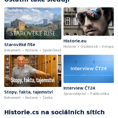
Historie.eu
Starověké říše
Historie
Osobnosti
Evropa
Dokument
Historie
Společnost
Interview ČT24
Stopy, fakta, tajemství
Zpravodajství
Publicistika
Dokument
Historie
Česko
Historie.cs
na sociálních sítích