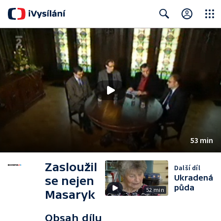
Close
Search
53 min
Zasloužil
Další díl
Ukradená
se nejen
půda
52 min
Masaryk
Obsah dílu