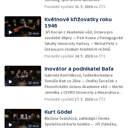
Poslední vysílání
31. 5. 2026
na ČT2
Květnové křižovatky roku
1946
Jiří Kocian z Akademie věd, Ústavu pro
53 min
soudobé dějiny — Petr Koura z Pedagogické
fakulty Univerzity Karlovy — Michal Pehr z
Ústavu pro studium totalitních režimů
Poslední vysílání
24. 5. 2026
na ČT2
Inovátor a podnikatel Baťa
Gabriela Končitíková, ředitelka Nadace
Tomáše Bati ze Zlína — Ondřej Ševeček z
52 min
Filosofického ústavu Akademie věd — Martin
Jemelka z CEVRO Univerzity a Masarykova
ústavu — a Archivu Akademie věd
Poslední vysílání
17. 5. 2026
na ČT2
Kurt Gödel
Blažena Švandová, zakládající členka
Společnosti Kurta Gödela — Jiří Zlatuška,
52 min