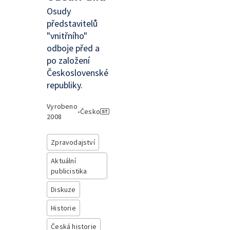
Osudy
představitelů
"vnitřního"
odboje před a
po založení
Československé
republiky.
Vyrobeno
•
Česko
2008
Zpravodajství
Aktuální
publicistika
Diskuze
Historie
Česká historie