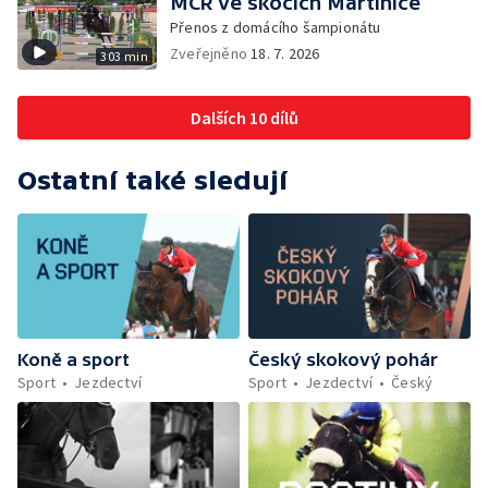
MČR ve skocích Martinice
Přenos z domácího šampionátu
Zveřejněno
18. 7. 2026
303 min
Dalších 10 dílů
Ostatní také sledují
Koně a sport
Český skokový pohár
Sport
Jezdectví
Sport
Jezdectví
Český