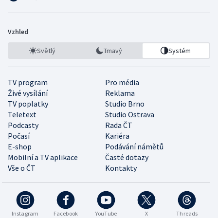
Vzhled
Světlý
Tmavý
Systém
TV program
Pro média
Živé vysílání
Reklama
TV poplatky
Studio Brno
Teletext
Studio Ostrava
Podcasty
Rada ČT
Počasí
Kariéra
E-shop
Podávání námětů
Mobilní a TV aplikace
Časté dotazy
Vše o ČT
Kontakty
Instagram
Facebook
YouTube
X
Threads