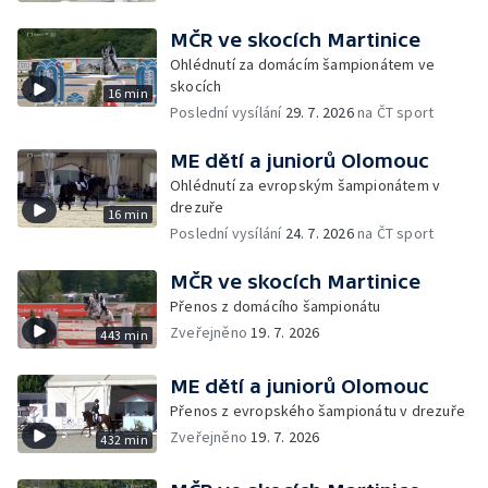
MČR ve skocích Martinice
Ohlédnutí za domácím šampionátem ve
skocích
16 min
Poslední vysílání
29. 7. 2026
na ČT sport
ME dětí a juniorů Olomouc
Ohlédnutí za evropským šampionátem v
drezuře
16 min
Poslední vysílání
24. 7. 2026
na ČT sport
MČR ve skocích Martinice
Přenos z domácího šampionátu
Zveřejněno
19. 7. 2026
443 min
ME dětí a juniorů Olomouc
Přenos z evropského šampionátu v drezuře
Zveřejněno
19. 7. 2026
432 min