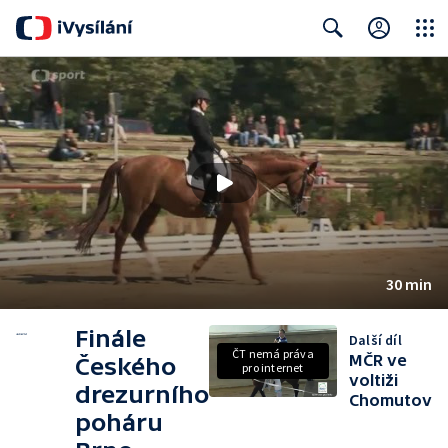
Close
Search
30 min
Finále
Další díl
ČT nemá práva
MČR ve
Českého
pro internet
voltiži
drezurního
Chomutov
poháru