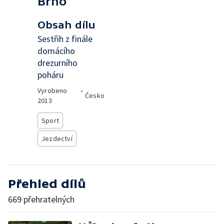
Brno
Obsah dílu
Sestřih z finále
domácího
drezurního
poháru
Vyrobeno
•
Česko
2013
Sport
Jezdectví
Přehled dílů
669 přehratelných