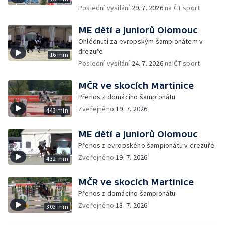
Poslední vysílání
29. 7. 2026
na ČT sport
ME dětí a juniorů Olomouc
Ohlédnutí za evropským šampionátem v
drezuře
16 min
Poslední vysílání
24. 7. 2026
na ČT sport
MČR ve skocích Martinice
Přenos z domácího šampionátu
Zveřejněno
19. 7. 2026
443 min
ME dětí a juniorů Olomouc
Přenos z evropského šampionátu v drezuře
Zveřejněno
19. 7. 2026
432 min
MČR ve skocích Martinice
Přenos z domácího šampionátu
Zveřejněno
18. 7. 2026
303 min