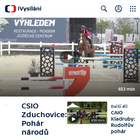
Close
Search
653 min
CSIO
Další díl
CAIO
Zduchovice:
Kladruby:
436 min
Pohár
Rudolfův
národů
pohár