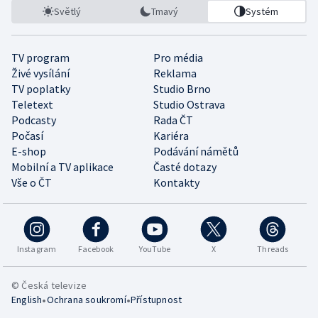
Světlý
Tmavý
Systém
TV program
Pro média
Živé vysílání
Reklama
TV poplatky
Studio Brno
Teletext
Studio Ostrava
Podcasty
Rada ČT
Počasí
Kariéra
E-shop
Podávání námětů
Mobilní a TV aplikace
Časté dotazy
Vše o ČT
Kontakty
Instagram
Facebook
YouTube
X
Threads
© Česká televize
•
•
English
Ochrana soukromí
Přístupnost