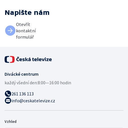
Napište nám
Otevřít
kontaktní
formulář
Divácké centrum
každý všední den:
8:00—16:00 hodin
261 136 113
info@ceskatelevize.cz
Vzhled