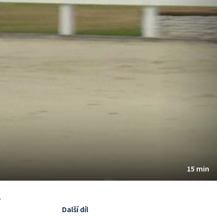
15 min
í
Další díl