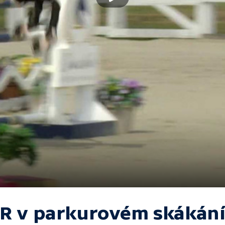
R v parkurovém skákán