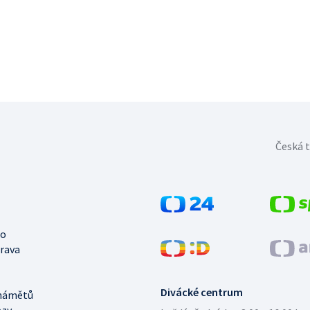
Česká t
no
trava
Divácké centrum
námětů