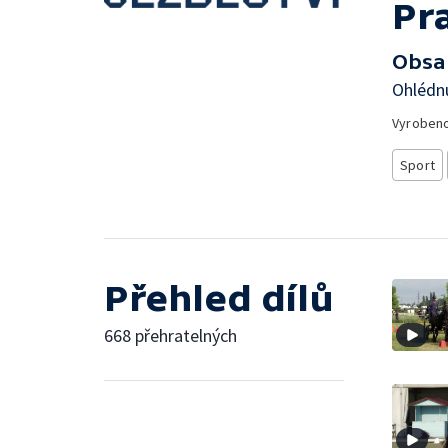
Pr
Obsa
Ohlédn
Vyroben
Sport
Přehled dílů
668 přehratelných