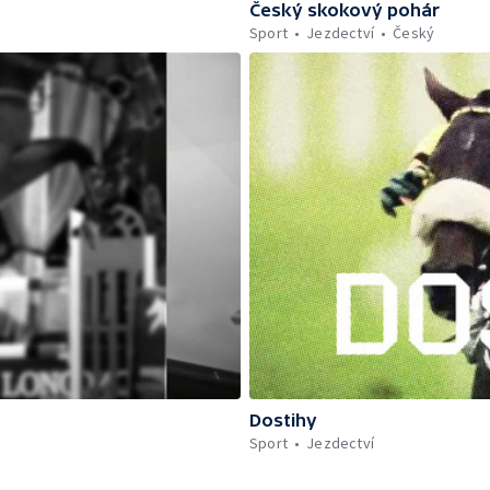
Český skokový pohár
Sport
Jezdectví
Český
Dostihy
Sport
Jezdectví