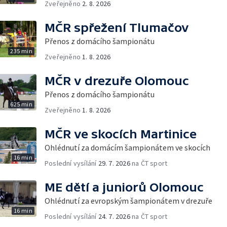
Zveřejněno
2. 8. 2026
MČR spřežení Tlumačov
Přenos z domácího šampionátu
235 min
Zveřejněno
1. 8. 2026
MČR v drezuře Olomouc
Přenos z domácího šampionátu
625 min
Zveřejněno
1. 8. 2026
MČR ve skocích Martinice
Ohlédnutí za domácím šampionátem ve skocích
16 min
Poslední vysílání
29. 7. 2026
na ČT sport
ME dětí a juniorů Olomouc
Ohlédnutí za evropským šampionátem v drezuře
16 min
Poslední vysílání
24. 7. 2026
na ČT sport