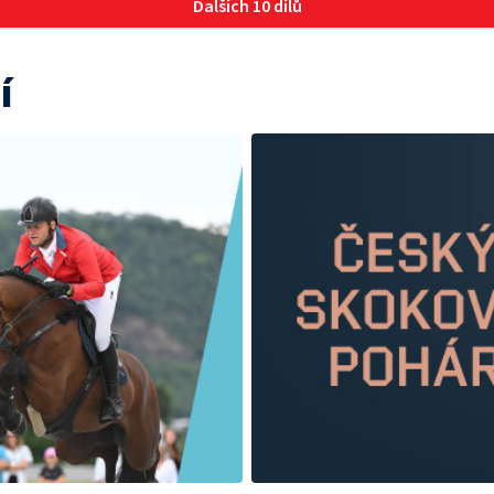
Dalších 10 dílů
í