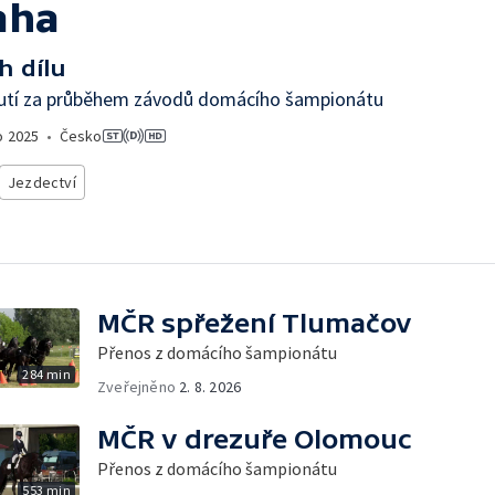
aha
h dílu
utí za průběhem závodů domácího šampionátu
o
2025
•
Česko
Jezdectví
MČR spřežení Tlumačov
Přenos z domácího šampionátu
284 min
Zveřejněno
2. 8. 2026
MČR v drezuře Olomouc
Přenos z domácího šampionátu
553 min