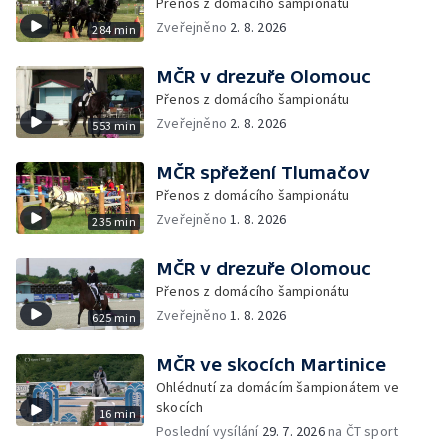
Přenos z domácího šampionátu
Zveřejněno
2. 8. 2026
284 min
MČR v drezuře Olomouc
Přenos z domácího šampionátu
Zveřejněno
2. 8. 2026
553 min
MČR spřežení Tlumačov
Přenos z domácího šampionátu
Zveřejněno
1. 8. 2026
235 min
MČR v drezuře Olomouc
Přenos z domácího šampionátu
Zveřejněno
1. 8. 2026
625 min
MČR ve skocích Martinice
Ohlédnutí za domácím šampionátem ve
skocích
16 min
Poslední vysílání
29. 7. 2026
na ČT sport