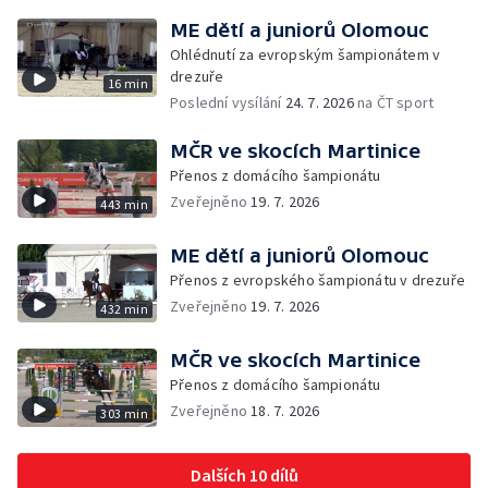
ME dětí a juniorů Olomouc
Ohlédnutí za evropským šampionátem v
drezuře
16 min
Poslední vysílání
24. 7. 2026
na ČT sport
MČR ve skocích Martinice
Přenos z domácího šampionátu
Zveřejněno
19. 7. 2026
443 min
ME dětí a juniorů Olomouc
Přenos z evropského šampionátu v drezuře
Zveřejněno
19. 7. 2026
432 min
MČR ve skocích Martinice
Přenos z domácího šampionátu
Zveřejněno
18. 7. 2026
303 min
Dalších 10 dílů