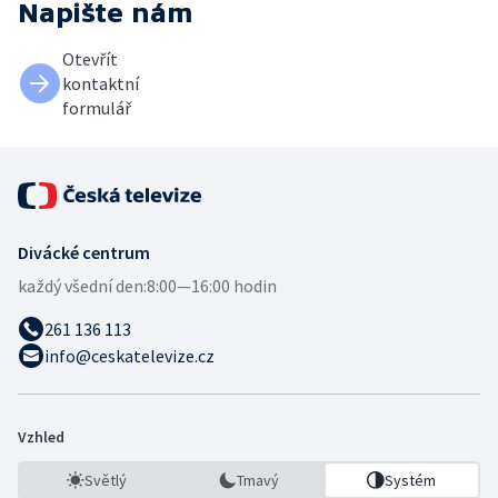
Napište nám
Otevřít
kontaktní
formulář
Divácké centrum
každý všední den:
8:00—16:00 hodin
261 136 113
info@ceskatelevize.cz
Vzhled
Světlý
Tmavý
Systém