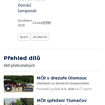
Domácí
šampionát
Vyrobeno
•
Česko
2020
Sport
Jezdectví
Přehled dílů
669 přehratelných
MČR v drezuře Olomouc
Ohlédnutí za domácím šampionátem
Poslední vysílání
6. 8. 2026
na ČT sport
16 min
MČR spřežení Tlumačov