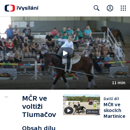
Close
Search
11 min
MČR ve
Další díl
MČR ve
voltiži
skocích
29 min
Tlumačov
Martinice
Obsah dílu