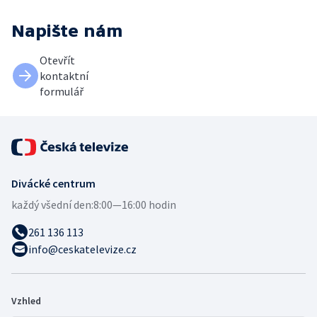
Napište nám
Otevřít
kontaktní
formulář
Divácké centrum
každý všední den:
8:00—16:00 hodin
261 136 113
info@ceskatelevize.cz
Vzhled