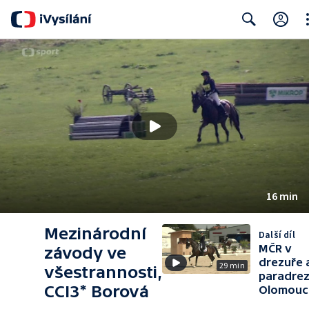
Cl
Search
16 min
Mezinárodní
Další díl
MČR v
závody ve
drezuře 
29 min
všestrannosti,
paradre
CCI3* Borová
Olomouc