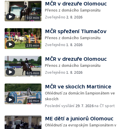
MČR v drezuře Olomouc
Přenos z domácího šampionátu
Zveřejněno
2. 8. 2026
553 min
MČR spřežení Tlumačov
Přenos z domácího šampionátu
Zveřejněno
1. 8. 2026
235 min
MČR v drezuře Olomouc
Přenos z domácího šampionátu
Zveřejněno
1. 8. 2026
625 min
MČR ve skocích Martinice
Ohlédnutí za domácím šampionátem ve
skocích
16 min
Poslední vysílání
29. 7. 2026
na ČT sport
ME dětí a juniorů Olomouc
Ohlédnutí za evropským šampionátem v