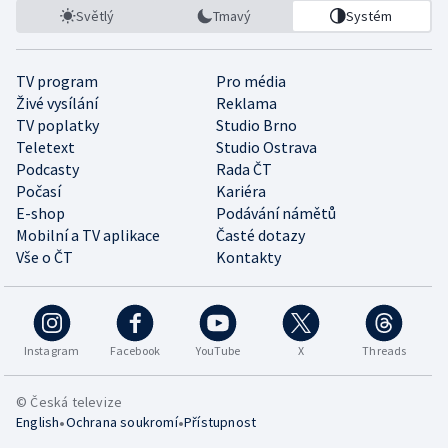
Světlý
Tmavý
Systém
TV program
Pro média
Živé vysílání
Reklama
TV poplatky
Studio Brno
Teletext
Studio Ostrava
Podcasty
Rada ČT
Počasí
Kariéra
E-shop
Podávání námětů
Mobilní a TV aplikace
Časté dotazy
Vše o ČT
Kontakty
Instagram
Facebook
YouTube
X
Threads
© Česká televize
•
•
English
Ochrana soukromí
Přístupnost