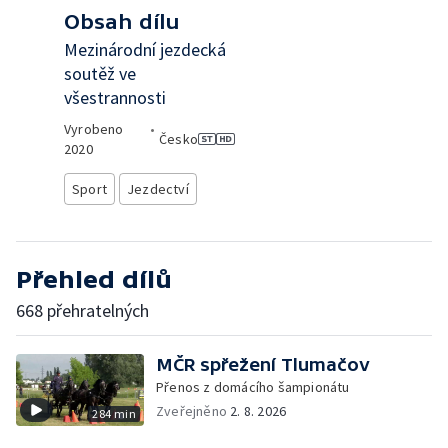
Obsah dílu
Mezinárodní jezdecká
soutěž ve
všestrannosti
Vyrobeno
•
Česko
2020
Sport
Jezdectví
Přehled dílů
668 přehratelných
MČR spřežení Tlumačov
Přenos z domácího šampionátu
Zveřejněno
2. 8. 2026
284 min