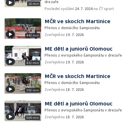
drezuře
16 min
Poslední vysílání
24. 7. 2026
na ČT sport
MČR ve skocích Martinice
Přenos z domácího šampionátu
Zveřejněno
19. 7. 2026
443 min
ME dětí a juniorů Olomouc
Přenos z evropského šampionátu v drezuře
Zveřejněno
19. 7. 2026
432 min
MČR ve skocích Martinice
Přenos z domácího šampionátu
Zveřejněno
18. 7. 2026
303 min
ME dětí a juniorů Olomouc
Přenos z evropského šampionátu v drezuře
Zveřejněno
18. 7. 2026
669 min