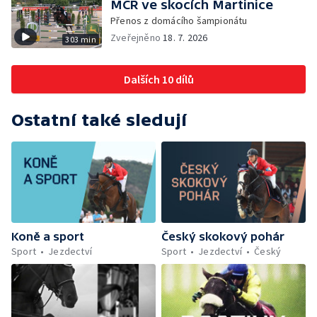
MČR ve skocích Martinice
Přenos z domácího šampionátu
Zveřejněno
18. 7. 2026
303 min
Dalších 10 dílů
Ostatní také sledují
Koně a sport
Český skokový pohár
Sport
Jezdectví
Sport
Jezdectví
Český