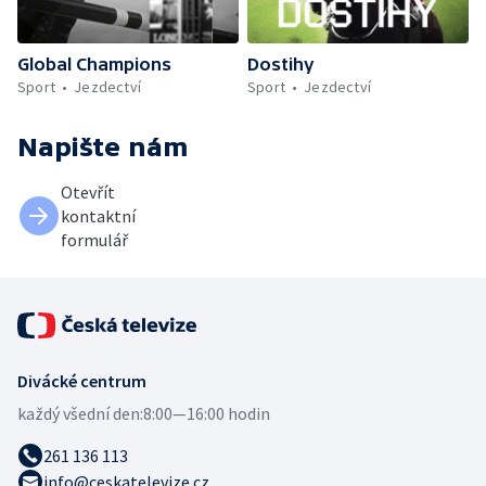
Global Champions
Dostihy
Sport
Jezdectví
Sport
Jezdectví
Napište nám
Otevřít
kontaktní
formulář
Divácké centrum
každý všední den:
8:00—16:00 hodin
261 136 113
info@ceskatelevize.cz