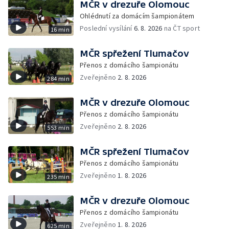
MČR v drezuře Olomouc
Ohlédnutí za domácím šampionátem
Poslední vysílání
6. 8. 2026
na ČT sport
16 min
MČR spřežení Tlumačov
Přenos z domácího šampionátu
Zveřejněno
2. 8. 2026
284 min
MČR v drezuře Olomouc
Přenos z domácího šampionátu
Zveřejněno
2. 8. 2026
553 min
MČR spřežení Tlumačov
Přenos z domácího šampionátu
Zveřejněno
1. 8. 2026
235 min
MČR v drezuře Olomouc
Přenos z domácího šampionátu
Zveřejněno
1. 8. 2026
625 min