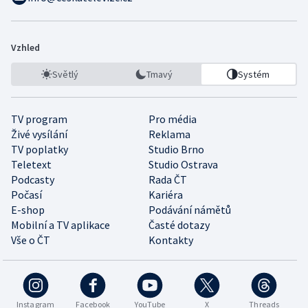
Vzhled
Světlý
Tmavý
Systém
TV program
Pro média
Živé vysílání
Reklama
TV poplatky
Studio Brno
Teletext
Studio Ostrava
Podcasty
Rada ČT
Počasí
Kariéra
E-shop
Podávání námětů
Mobilní a TV aplikace
Časté dotazy
Vše o ČT
Kontakty
Instagram
Facebook
YouTube
X
Threads