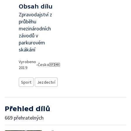
Obsah dílu
Zpravodajství z
průběhu
mezinárodních
závodů v
parkurovém
skákání
Vyrobeno
•
Česko
2019
Sport
Jezdectví
Přehled dílů
669 přehratelných