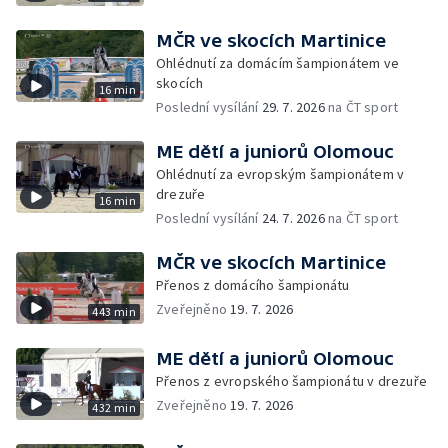
MČR ve skocích Martinice
Ohlédnutí za domácím šampionátem ve
skocích
16 min
Poslední vysílání
29. 7. 2026
na ČT sport
ME dětí a juniorů Olomouc
Ohlédnutí za evropským šampionátem v
drezuře
16 min
Poslední vysílání
24. 7. 2026
na ČT sport
MČR ve skocích Martinice
Přenos z domácího šampionátu
Zveřejněno
19. 7. 2026
443 min
ME dětí a juniorů Olomouc
Přenos z evropského šampionátu v drezuře
Zveřejněno
19. 7. 2026
432 min