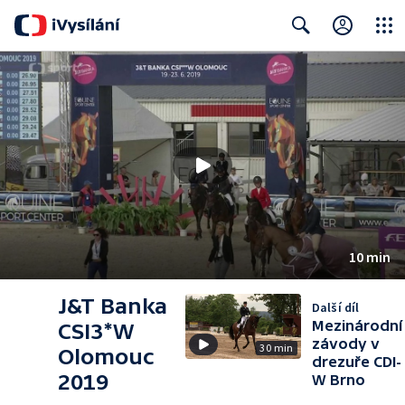
Close
Search
10 min
J&T Banka
Další díl
Mezinárodní
CSI3*W
závody v
30 min
Olomouc
drezuře CDI-
2019
W Brno