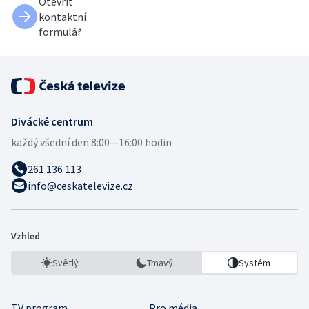
Otevřít
kontaktní
formulář
Divácké centrum
každý všední den:
8:00—16:00 hodin
261 136 113
info@ceskatelevize.cz
Vzhled
Světlý
Tmavý
Systém
TV program
Pro média