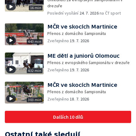
drezuře
16 min
Poslední vysílání
24. 7. 2026
na ČT sport
MČR ve skocích Martinice
Přenos z domácího šampionátu
Zveřejněno
19. 7. 2026
443 min
ME dětí a juniorů Olomouc
Přenos z evropského šampionátu v drezuře
Zveřejněno
19. 7. 2026
432 min
MČR ve skocích Martinice
Přenos z domácího šampionátu
Zveřejněno
18. 7. 2026
303 min
Dalších 10 dílů
Ostatní také sledují