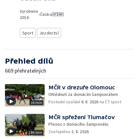
Vyrobeno
•
Česko
2016
Sport
Jezdectví
Přehled dílů
669 přehratelných
MČR v drezuře Olomouc
Ohlédnutí za domácím šampionátem
Poslední vysílání
6. 8. 2026
na ČT sport
16 min
MČR spřežení Tlumačov
Přenos z domácího šampionátu
Zveřejněno
2. 8. 2026
284 min