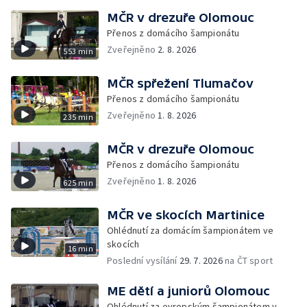
MČR v drezuře Olomouc
Přenos z domácího šampionátu
Zveřejněno
2. 8. 2026
553 min
MČR spřežení Tlumačov
Přenos z domácího šampionátu
Zveřejněno
1. 8. 2026
235 min
MČR v drezuře Olomouc
Přenos z domácího šampionátu
Zveřejněno
1. 8. 2026
625 min
MČR ve skocích Martinice
Ohlédnutí za domácím šampionátem ve
skocích
16 min
Poslední vysílání
29. 7. 2026
na ČT sport
ME dětí a juniorů Olomouc
Ohlédnutí za evropským šampionátem v