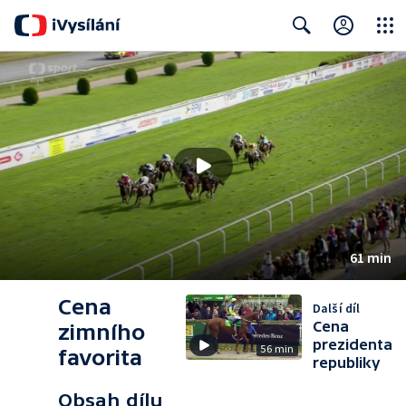
Close
Search
61 min
Cena
Další díl
Cena
zimního
prezidenta
56 min
favorita
republiky
Obsah dílu