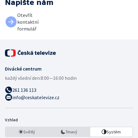
Napište nám
Otevřít
kontaktní
formulář
Divácké centrum
každý všední den:
8:00—16:00 hodin
261 136 113
info@ceskatelevize.cz
Vzhled
Světlý
Tmavý
Systém