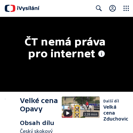
Close
Search
ČT nemá práva 
pro internet
Velké cena
Další díl
Velká
Opavy
cena
228 min
Zduchovic
Obsah dílu
Český skokový