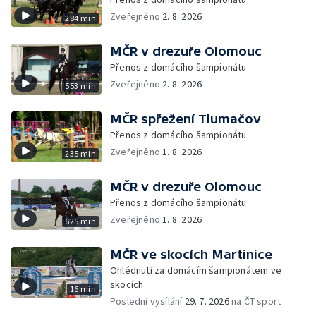
Zveřejněno
2. 8. 2026
284 min
MČR v drezuře Olomouc
Přenos z domácího šampionátu
Zveřejněno
2. 8. 2026
553 min
MČR spřežení Tlumačov
Přenos z domácího šampionátu
Zveřejněno
1. 8. 2026
235 min
MČR v drezuře Olomouc
Přenos z domácího šampionátu
Zveřejněno
1. 8. 2026
625 min
MČR ve skocích Martinice
Ohlédnutí za domácím šampionátem ve
skocích
16 min
Poslední vysílání
29. 7. 2026
na ČT sport