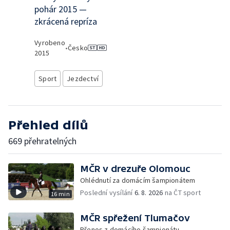
pohár 2015 —
zkrácená repríza
Vyrobeno
•
Česko
2015
Sport
Jezdectví
Přehled dílů
669 přehratelných
MČR v drezuře Olomouc
Ohlédnutí za domácím šampionátem
Poslední vysílání
6. 8. 2026
na ČT sport
16 min
MČR spřežení Tlumačov
Přenos z domácího šampionátu