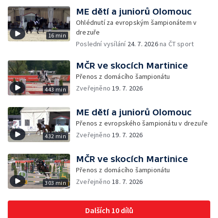
ME dětí a juniorů Olomouc
Ohlédnutí za evropským šampionátem v
drezuře
16 min
Poslední vysílání
24. 7. 2026
na ČT sport
MČR ve skocích Martinice
Přenos z domácího šampionátu
Zveřejněno
19. 7. 2026
443 min
ME dětí a juniorů Olomouc
Přenos z evropského šampionátu v drezuře
Zveřejněno
19. 7. 2026
432 min
MČR ve skocích Martinice
Přenos z domácího šampionátu
Zveřejněno
18. 7. 2026
303 min
Dalších 10 dílů