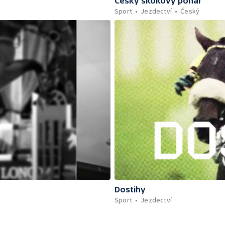
Český skokový pohár
Sport
Jezdectví
Český
Dostihy
Sport
Jezdectví