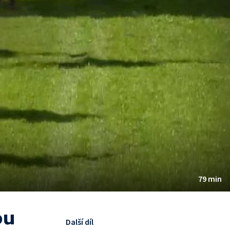
79 min
ou
Další díl