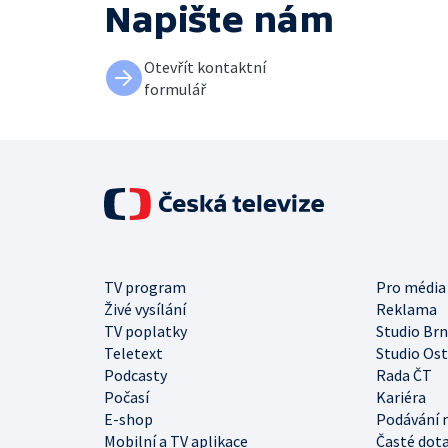
Napište nám
Otevřít kontaktní
formulář
TV program
Pro média
Živé vysílání
Reklama
TV poplatky
Studio Br
Teletext
Studio Os
Podcasty
Rada ČT
Počasí
Kariéra
E-shop
Podávání 
Mobilní a TV aplikace
Časté dot