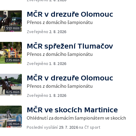
MČR v drezuře Olomouc
Přenos z domácího šampionátu
553 min
Zveřejněno
2. 8. 2026
MČR spřežení Tlumačov
Přenos z domácího šampionátu
235 min
Zveřejněno
1. 8. 2026
MČR v drezuře Olomouc
Přenos z domácího šampionátu
625 min
Zveřejněno
1. 8. 2026
MČR ve skocích Martinice
Ohlédnutí za domácím šampionátem ve skocích
16 min
Poslední vysílání
29. 7. 2026
na ČT sport