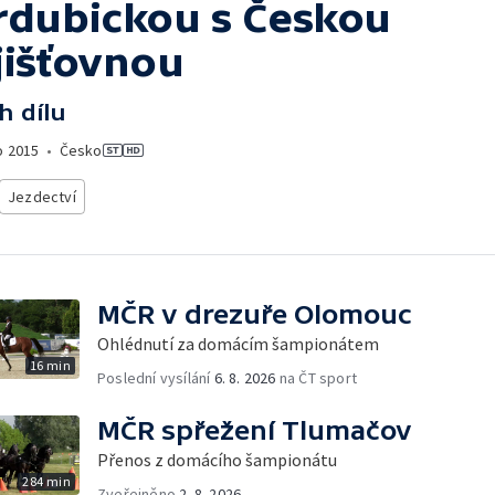
rdubickou s Českou
jišťovnou
h dílu
o
2015
•
Česko
Jezdectví
MČR v drezuře Olomouc
Ohlédnutí za domácím šampionátem
16 min
Poslední vysílání
6. 8. 2026
na ČT sport
MČR spřežení Tlumačov
Přenos z domácího šampionátu
284 min
Zveřejněno
2. 8. 2026