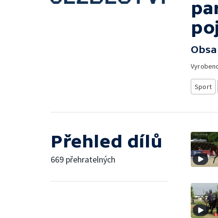
pa
po
Obsa
Vyroben
Sport
Přehled dílů
669 přehratelných