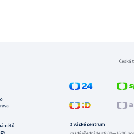
Česká t
no
trava
Divácké centrum
námětů
azy
každý všední den:
8:00—16:00 ho