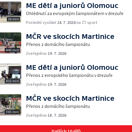
ME dětí a juniorů Olomouc
Ohlédnutí za evropským šampionátem v drezuře
16 min
Poslední vysílání
24. 7. 2026
na ČT sport
MČR ve skocích Martinice
Přenos z domácího šampionátu
443 min
Zveřejněno
19. 7. 2026
ME dětí a juniorů Olomouc
Přenos z evropského šampionátu v drezuře
432 min
Zveřejněno
19. 7. 2026
MČR ve skocích Martinice
Přenos z domácího šampionátu
303 min
Zveřejněno
18. 7. 2026
Dalších 10 dílů