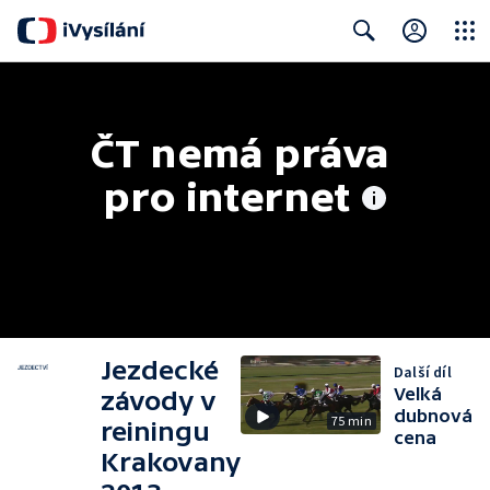
Close
Search
ČT nemá práva 
pro internet
Jezdecké
Další díl
Velká
závody v
dubnová
75 min
reiningu
cena
Krakovany