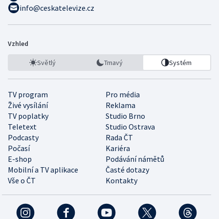
info@ceskatelevize.cz
Vzhled
Světlý
Tmavý
Systém
TV program
Pro média
Živé vysílání
Reklama
TV poplatky
Studio Brno
Teletext
Studio Ostrava
Podcasty
Rada ČT
Počasí
Kariéra
E-shop
Podávání námětů
Mobilní a TV aplikace
Časté dotazy
Vše o ČT
Kontakty