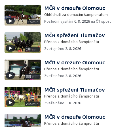
MČR v drezuře Olomouc
Ohlédnutí za domácím šampionátem
Poslední vysílání
6. 8. 2026
na ČT sport
16 min
MČR spřežení Tlumačov
Přenos z domácího šampionátu
Zveřejněno
2. 8. 2026
284 min
MČR v drezuře Olomouc
Přenos z domácího šampionátu
Zveřejněno
2. 8. 2026
553 min
MČR spřežení Tlumačov
Přenos z domácího šampionátu
Zveřejněno
1. 8. 2026
235 min
MČR v drezuře Olomouc
Přenos z domácího šampionátu