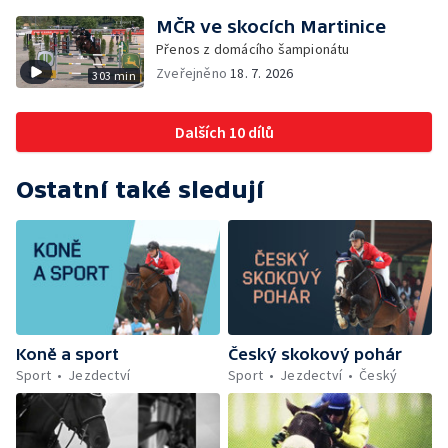
MČR ve skocích Martinice
Přenos z domácího šampionátu
Zveřejněno
18. 7. 2026
303 min
Dalších 10 dílů
Ostatní také sledují
Koně a sport
Český skokový pohár
Sport
Jezdectví
Sport
Jezdectví
Český