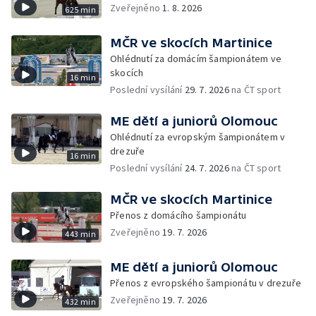
Zveřejněno
1. 8. 2026
625 min
MČR ve skocích Martinice
Ohlédnutí za domácím šampionátem ve
skocích
16 min
Poslední vysílání
29. 7. 2026
na ČT sport
ME dětí a juniorů Olomouc
Ohlédnutí za evropským šampionátem v
drezuře
16 min
Poslední vysílání
24. 7. 2026
na ČT sport
MČR ve skocích Martinice
Přenos z domácího šampionátu
Zveřejněno
19. 7. 2026
443 min
ME dětí a juniorů Olomouc
Přenos z evropského šampionátu v drezuře
Zveřejněno
19. 7. 2026
432 min