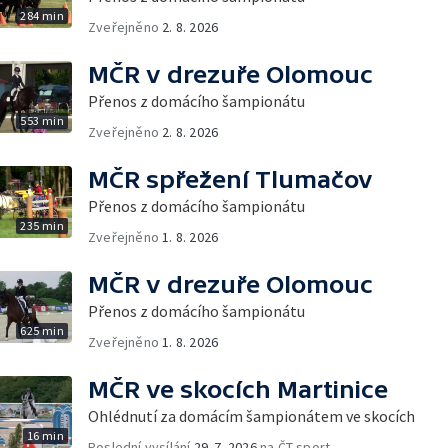
284 min
Zveřejněno
2. 8. 2026
MČR v drezuře Olomouc
Přenos z domácího šampionátu
553 min
Zveřejněno
2. 8. 2026
MČR spřežení Tlumačov
Přenos z domácího šampionátu
235 min
Zveřejněno
1. 8. 2026
MČR v drezuře Olomouc
Přenos z domácího šampionátu
625 min
Zveřejněno
1. 8. 2026
MČR ve skocích Martinice
Ohlédnutí za domácím šampionátem ve skocích
16 min
Poslední vysílání
29. 7. 2026
na ČT sport