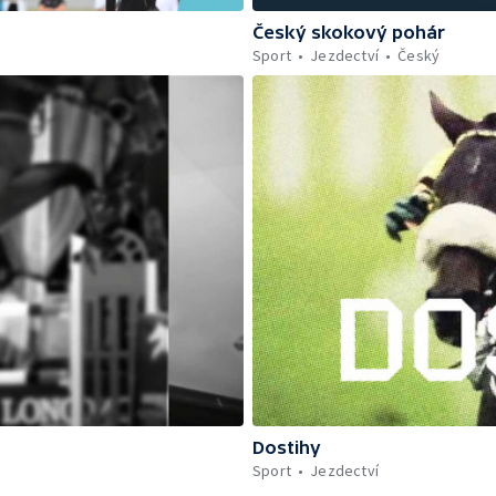
Český skokový pohár
Sport
Jezdectví
Český
Dostihy
Sport
Jezdectví