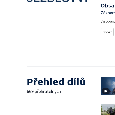
Obsa
Záznam 
Vyroben
Sport
Přehled dílů
669 přehratelných