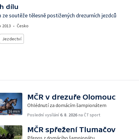
h dílu
ze soutěže tělesně postižených drezurních jezdců
o
2013
•
Česko
Jezdectví
MČR v drezuře Olomouc
Ohlédnutí za domácím šampionátem
16 min
Poslední vysílání
6. 8. 2026
na ČT sport
MČR spřežení Tlumačov
Přenos z domácího šampionátu