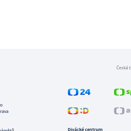
Česká t
no
trava
Divácké centrum
námětů