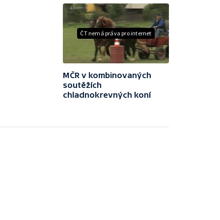
ČT nemá práva pro internet
MČR v kombinovaných
soutěžích
chladnokrevných koní