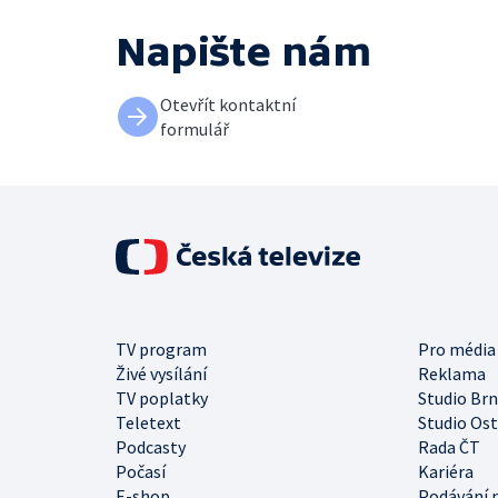
Napište nám
Otevřít kontaktní
formulář
TV program
Pro média
Živé vysílání
Reklama
TV poplatky
Studio Br
Teletext
Studio Os
Podcasty
Rada ČT
Počasí
Kariéra
E-shop
Podávání 