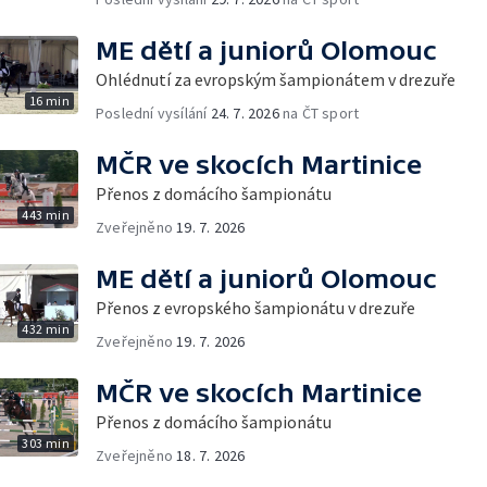
ME dětí a juniorů Olomouc
Ohlédnutí za evropským šampionátem v drezuře
16 min
Poslední vysílání
24. 7. 2026
na ČT sport
MČR ve skocích Martinice
Přenos z domácího šampionátu
443 min
Zveřejněno
19. 7. 2026
ME dětí a juniorů Olomouc
Přenos z evropského šampionátu v drezuře
432 min
Zveřejněno
19. 7. 2026
MČR ve skocích Martinice
Přenos z domácího šampionátu
303 min
Zveřejněno
18. 7. 2026