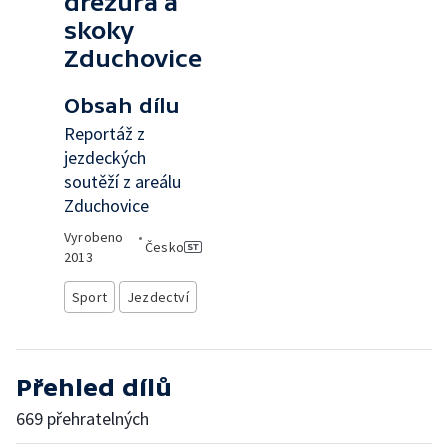
drezura a
skoky
Zduchovice
Obsah dílu
Reportáž z
jezdeckých
soutěží z areálu
Zduchovice
Vyrobeno
•
Česko
2013
Sport
Jezdectví
Přehled dílů
669 přehratelných