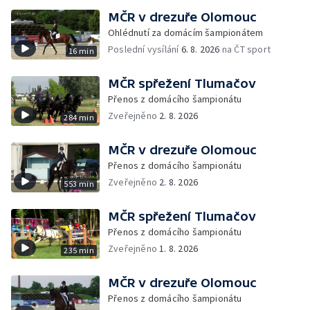
MČR v drezuře Olomouc
Ohlédnutí za domácím šampionátem
Poslední vysílání
6. 8. 2026
na ČT sport
16 min
MČR spřežení Tlumačov
Přenos z domácího šampionátu
Zveřejněno
2. 8. 2026
284 min
MČR v drezuře Olomouc
Přenos z domácího šampionátu
Zveřejněno
2. 8. 2026
553 min
MČR spřežení Tlumačov
Přenos z domácího šampionátu
Zveřejněno
1. 8. 2026
235 min
MČR v drezuře Olomouc
Přenos z domácího šampionátu