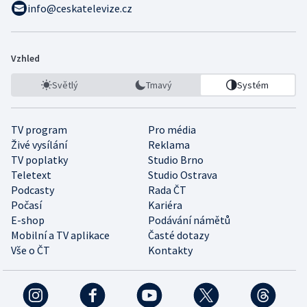
info@ceskatelevize.cz
Vzhled
Světlý
Tmavý
Systém
TV program
Pro média
Živé vysílání
Reklama
TV poplatky
Studio Brno
Teletext
Studio Ostrava
Podcasty
Rada ČT
Počasí
Kariéra
E-shop
Podávání námětů
Mobilní a TV aplikace
Časté dotazy
Vše o ČT
Kontakty