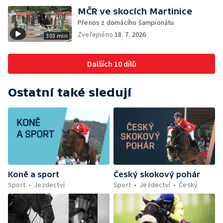
MČR ve skocích Martinice
Přenos z domácího šampionátu
Zveřejněno
18. 7. 2026
303 min
Dalších 10 dílů
Ostatní také sledují
Koně a sport
Český skokový pohár
Sport
Jezdectví
Sport
Jezdectví
Český