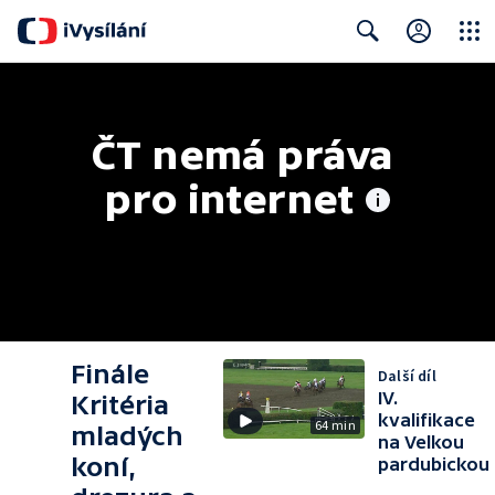
Close
Search
ČT nemá práva 
pro internet
Finále
Další díl
IV.
Kritéria
kvalifikace
64 min
mladých
na Velkou
koní,
pardubickou