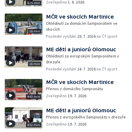
Zveřejněno
1. 8. 2026
625 min
MČR ve skocích Martinice
Ohlédnutí za domácím šampionátem ve
skocích
16 min
Poslední vysílání
29. 7. 2026
na ČT sport
ME dětí a juniorů Olomouc
Ohlédnutí za evropským šampionátem v
drezuře
16 min
Poslední vysílání
24. 7. 2026
na ČT sport
MČR ve skocích Martinice
Přenos z domácího šampionátu
Zveřejněno
19. 7. 2026
443 min
ME dětí a juniorů Olomouc
Přenos z evropského šampionátu v drezuře
Zveřejněno
19. 7. 2026
432 min