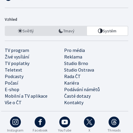
Vzhled
Světlý
Tmavý
Systém
TV program
Pro média
Živé vysílání
Reklama
TV poplatky
Studio Brno
Teletext
Studio Ostrava
Podcasty
Rada ČT
Počasí
Kariéra
E-shop
Podávání námětů
Mobilní a TV aplikace
Časté dotazy
Vše o ČT
Kontakty
Instagram
Facebook
YouTube
X
Threads