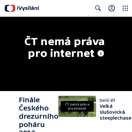
Close
Search
ČT nemá práva 
pro internet
Finále
Další díl
ČT nemá práva
Velká
Českého
pro internet
slušovická
drezurního
steeplechase
poháru