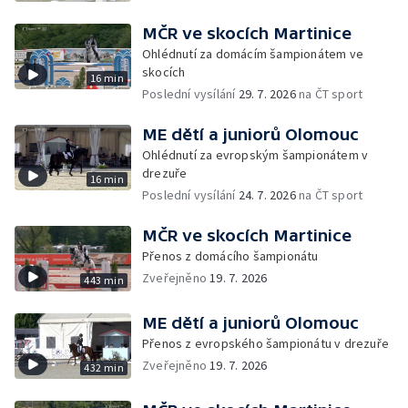
MČR ve skocích Martinice
Ohlédnutí za domácím šampionátem ve
skocích
16 min
Poslední vysílání
29. 7. 2026
na ČT sport
ME dětí a juniorů Olomouc
Ohlédnutí za evropským šampionátem v
drezuře
16 min
Poslední vysílání
24. 7. 2026
na ČT sport
MČR ve skocích Martinice
Přenos z domácího šampionátu
Zveřejněno
19. 7. 2026
443 min
ME dětí a juniorů Olomouc
Přenos z evropského šampionátu v drezuře
Zveřejněno
19. 7. 2026
432 min