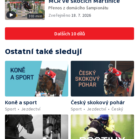
MČR ve skocích Martinice
Přenos z domácího šampionátu
Zveřejněno
18. 7. 2026
303 min
Dalších 10 dílů
Ostatní také sledují
Koně a sport
Český skokový pohár
Sport
Jezdectví
Sport
Jezdectví
Český