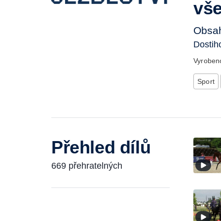
vše
Obsah
Dostih
Vyrobe
Sport
Přehled dílů
669 přehratelných