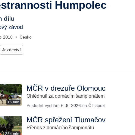
strannosti Humpolec
 dílu
ový závod
no
2010
•
Česko
Jezdectví
MČR v drezuře Olomouc
Ohlédnutí za domácím šampionátem
16 min
Poslední vysílání
6. 8. 2026
na ČT sport
MČR spřežení Tlumačov
Přenos z domácího šampionátu
284 min