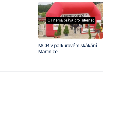
ČT nemá práva pro internet
MČR v parkurovém skákání
Martinice