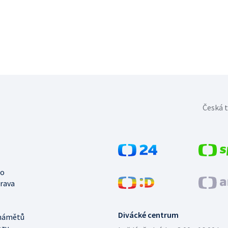
Česká t
no
trava
Divácké centrum
námětů