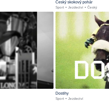
Český skokový pohár
Sport
Jezdectví
Český
Dostihy
Sport
Jezdectví