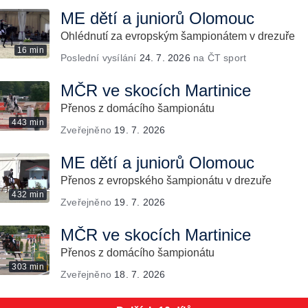
ME dětí a juniorů Olomouc
Ohlédnutí za evropským šampionátem v drezuře
16 min
Poslední vysílání
24. 7. 2026
na ČT sport
MČR ve skocích Martinice
Přenos z domácího šampionátu
443 min
Zveřejněno
19. 7. 2026
ME dětí a juniorů Olomouc
Přenos z evropského šampionátu v drezuře
432 min
Zveřejněno
19. 7. 2026
MČR ve skocích Martinice
Přenos z domácího šampionátu
303 min
Zveřejněno
18. 7. 2026