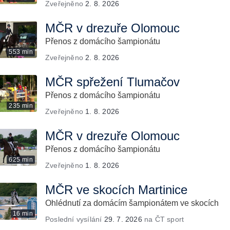
Zveřejněno
2. 8. 2026
MČR v drezuře Olomouc
Přenos z domácího šampionátu
553 min
Zveřejněno
2. 8. 2026
MČR spřežení Tlumačov
Přenos z domácího šampionátu
235 min
Zveřejněno
1. 8. 2026
MČR v drezuře Olomouc
Přenos z domácího šampionátu
625 min
Zveřejněno
1. 8. 2026
MČR ve skocích Martinice
Ohlédnutí za domácím šampionátem ve skocích
16 min
Poslední vysílání
29. 7. 2026
na ČT sport