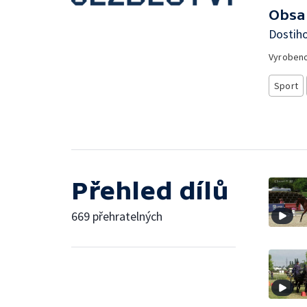
Obsa
Dostih
Vyroben
Sport
Přehled dílů
669 přehratelných