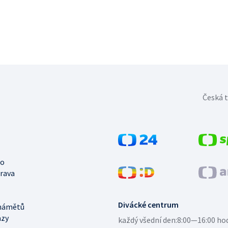
Česká t
no
trava
Divácké centrum
námětů
azy
každý všední den:
8:00—16:00 ho