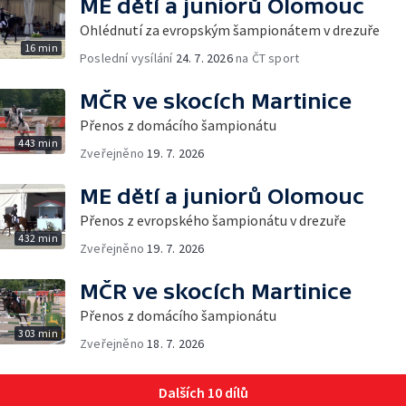
ME dětí a juniorů Olomouc
Ohlédnutí za evropským šampionátem v drezuře
16 min
Poslední vysílání
24. 7. 2026
na ČT sport
MČR ve skocích Martinice
Přenos z domácího šampionátu
443 min
Zveřejněno
19. 7. 2026
ME dětí a juniorů Olomouc
Přenos z evropského šampionátu v drezuře
432 min
Zveřejněno
19. 7. 2026
MČR ve skocích Martinice
Přenos z domácího šampionátu
303 min
Zveřejněno
18. 7. 2026
Dalších 10 dílů