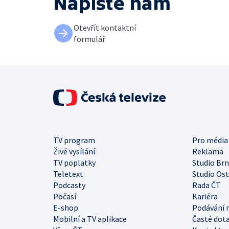
Napište nám
Otevřít kontaktní
formulář
TV program
Pro média
Živé vysílání
Reklama
TV poplatky
Studio Br
Teletext
Studio Os
Podcasty
Rada ČT
Počasí
Kariéra
E-shop
Podávání 
Mobilní a TV aplikace
Časté dot