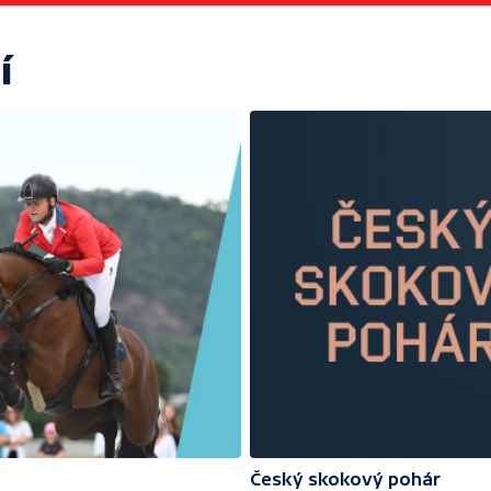
í
Český skokový pohár