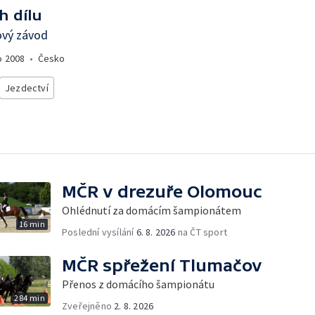
h dílu
ový závod
o
2008
•
Česko
Jezdectví
MČR v drezuře Olomouc
Ohlédnutí za domácím šampionátem
16 min
Poslední vysílání
6. 8. 2026
na ČT sport
MČR spřežení Tlumačov
Přenos z domácího šampionátu
284 min
Zveřejněno
2. 8. 2026