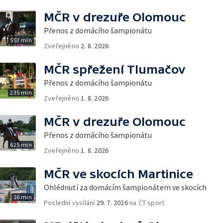
MČR v drezuře Olomouc
Přenos z domácího šampionátu
553 min
Zveřejněno
2. 8. 2026
MČR spřežení Tlumačov
Přenos z domácího šampionátu
235 min
Zveřejněno
1. 8. 2026
MČR v drezuře Olomouc
Přenos z domácího šampionátu
625 min
Zveřejněno
1. 8. 2026
MČR ve skocích Martinice
Ohlédnutí za domácím šampionátem ve skocích
16 min
Poslední vysílání
29. 7. 2026
na ČT sport