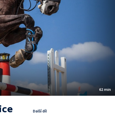
62 min
ice
Další díl