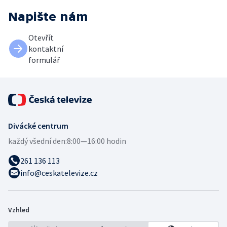
Napište nám
Otevřít
kontaktní
formulář
Divácké centrum
každý všední den:
8:00—16:00 hodin
261 136 113
info@ceskatelevize.cz
Vzhled