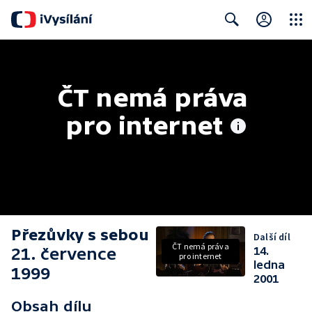
Close
Search
ČT nemá práva 
pro internet
Přezůvky s sebou
Další díl
ČT nemá práva
21. července
14.
pro internet
ledna
1999
2001
Obsah dílu