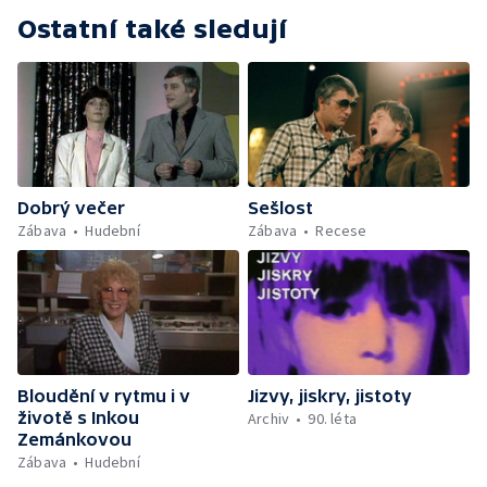
Ostatní také sledují
Dobrý večer
Sešlost
Zábava
Hudební
Zábava
Recese
Bloudění v rytmu i v
Jizvy, jiskry, jistoty
životě s Inkou
Archiv
90. léta
Zemánkovou
Zábava
Hudební