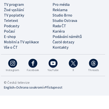
TV program
Pro média
Živé vysílání
Reklama
TV poplatky
Studio Brno
Teletext
Studio Ostrava
Podcasty
Rada ČT
Počasí
Kariéra
E-shop
Podávání námětů
Mobilní a TV aplikace
Časté dotazy
Vše o ČT
Kontakty
Instagram
Facebook
YouTube
X
Threads
© Česká televize
•
•
English
Ochrana soukromí
Přístupnost