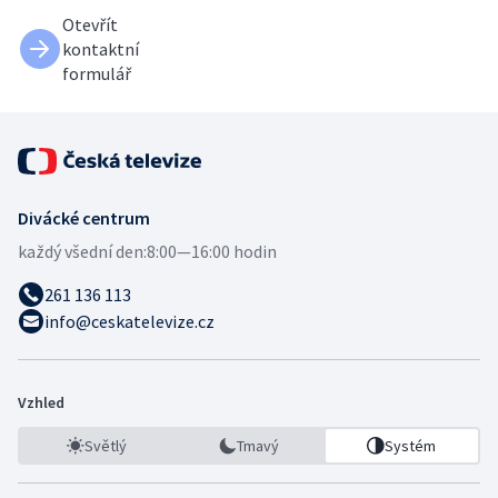
Otevřít
kontaktní
formulář
Divácké centrum
každý všední den:
8:00—16:00 hodin
261 136 113
info@ceskatelevize.cz
Vzhled
Světlý
Tmavý
Systém