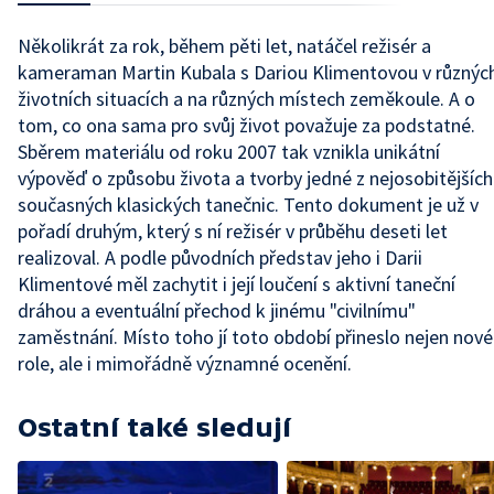
Několikrát za rok, během pěti let, natáčel režisér a
kameraman Martin Kubala s Dariou Klimentovou v různýc
životních situacích a na různých místech zeměkoule. A o
tom, co ona sama pro svůj život považuje za podstatné.
Sběrem materiálu od roku 2007 tak vznikla unikátní
výpověď o způsobu života a tvorby jedné z nejosobitějších
současných klasických tanečnic. Tento dokument je už v
pořadí druhým, který s ní režisér v průběhu deseti let
realizoval. A podle původních představ jeho i Darii
Klimentové měl zachytit i její loučení s aktivní taneční
dráhou a eventuální přechod k jinému "civilnímu"
zaměstnání. Místo toho jí toto období přineslo nejen nové
role, ale i mimořádně významné ocenění.
Ostatní také sledují