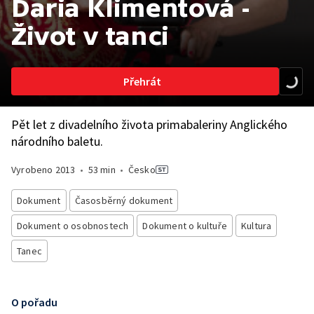
Daria Klimentová -
Život v tanci
Přehrát
Pět let z divadelního života primabaleriny Anglického
národního baletu.
Vyrobeno
2013
•
53 min
•
Česko
Dokument
Časosběrný dokument
Dokument o osobnostech
Dokument o kultuře
Kultura
Tanec
O pořadu