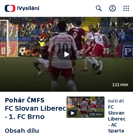
Close
Search
122 min
Pohár ČMFS
Další díl
FC Slovan Liberec
FC
Slovan
136 min
- 1. FC Brno
Liberec
- AC
Obsah dílu
Sparta