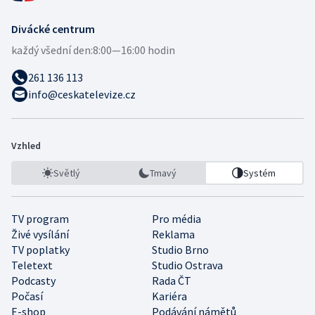
Divácké centrum
každý všední den:
8:00—16:00 hodin
261 136 113
info@ceskatelevize.cz
Vzhled
Světlý
Tmavý
Systém
TV program
Pro média
Živé vysílání
Reklama
TV poplatky
Studio Brno
Teletext
Studio Ostrava
Podcasty
Rada ČT
Počasí
Kariéra
E-shop
Podávání námětů