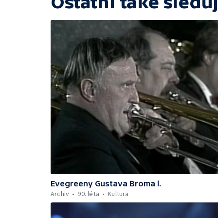
Ostatní také sleduj
Evegreeny Gustava Broma l.
Archiv
90. léta
Kultura