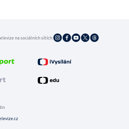
elevize na sociálních sítích:
din
levize.cz