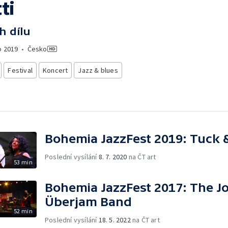
ti
h dílu
o
2019
•
Česko
Festival
Koncert
Jazz & blues
Bohemia JazzFest 2019: Tuck &
Poslední vysílání
8. 7. 2020
na ČT art
53 min
Bohemia JazzFest 2017: The Jo
Überjam Band
52 min
Poslední vysílání
18. 5. 2022
na ČT art