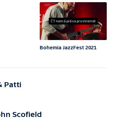
ČT nemá práva pro internet
Bohemia JazzFest 2021
 Patti
hn Scofield