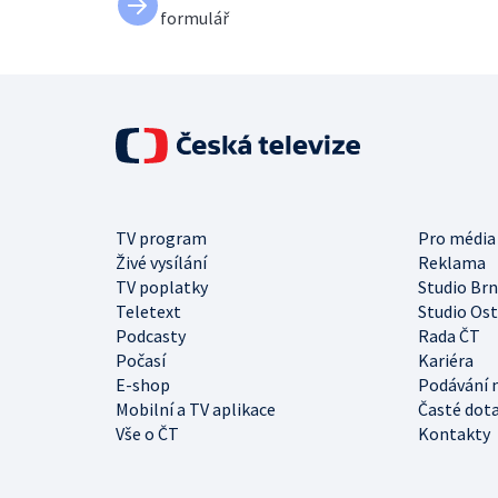
formulář
TV program
Pro média
Živé vysílání
Reklama
TV poplatky
Studio Br
Teletext
Studio Os
Podcasty
Rada ČT
Počasí
Kariéra
E-shop
Podávání 
Mobilní a TV aplikace
Časté dot
Vše o ČT
Kontakty