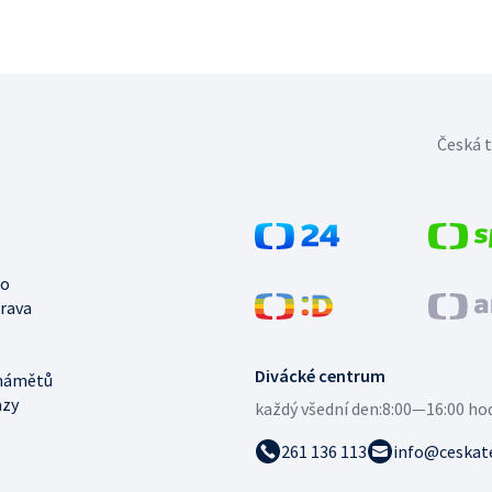
Česká t
no
trava
Divácké centrum
námětů
azy
každý všední den:
8:00—16:00 ho
261 136 113
info@ceskate