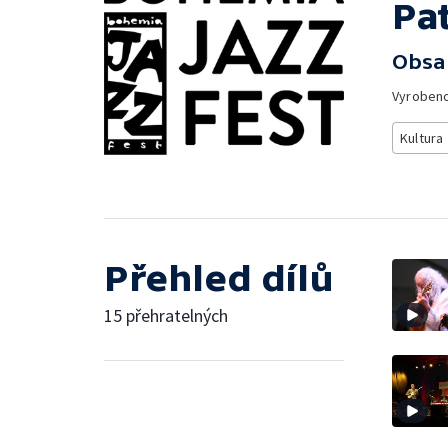
Pat
Obsa
Vyroben
Kultura
Přehled dílů
15 přehratelných