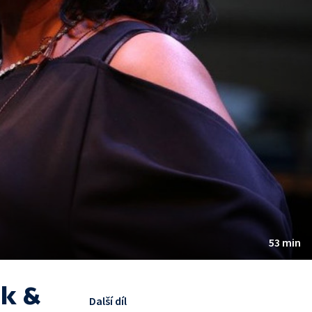
53 min
ck &
Další díl