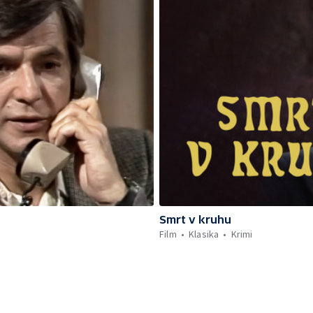
Smrt v kruhu
Film
Klasika
Krimi