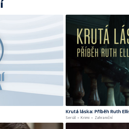
í
Krutá láska: Příběh Ruth Ell
Seriál
Krimi
Zahraniční