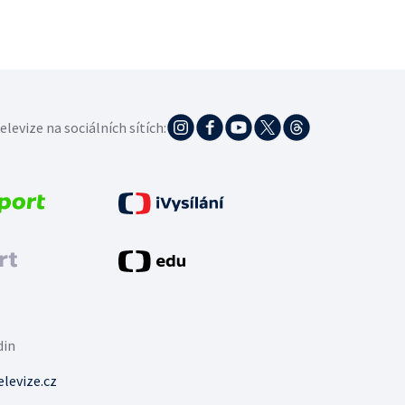
elevize na sociálních sítích:
din
levize.cz