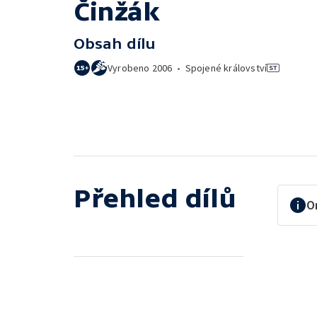
Činžák
Obsah dílu
Vyrobeno
2006
•
Spojené království
Přehled dílů
O