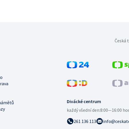
Česká t
no
trava
Divácké centrum
námětů
azy
každý všední den:
8:00—16:00 ho
261 136 113
info@ceskate