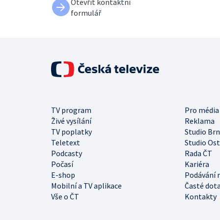
Otevřít kontaktní
formulář
TV program
Pro média
Živé vysílání
Reklama
TV poplatky
Studio Br
Teletext
Studio Os
Podcasty
Rada ČT
Počasí
Kariéra
E-shop
Podávání 
Mobilní a TV aplikace
Časté dot
Vše o ČT
Kontakty