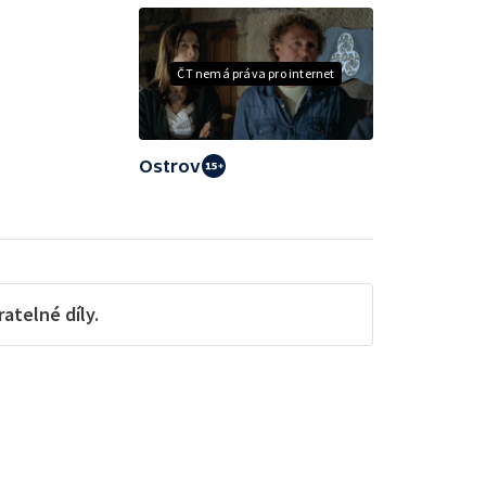
ČT nemá práva pro internet
Ostrov
telné díly.