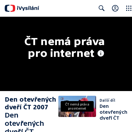
Clos
Search
ČT nemá práva 
pro internet
Den otevřených
Další díl
ČT nemá práva
dveří ČT 2007
Den
pro internet
otevřených
Den
dveří ČT
otevřených
dveří ČT