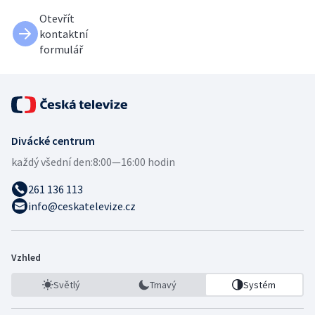
Otevřít
kontaktní
formulář
Divácké centrum
každý všední den:
8:00—16:00 hodin
261 136 113
info@ceskatelevize.cz
Vzhled
Světlý
Tmavý
Systém