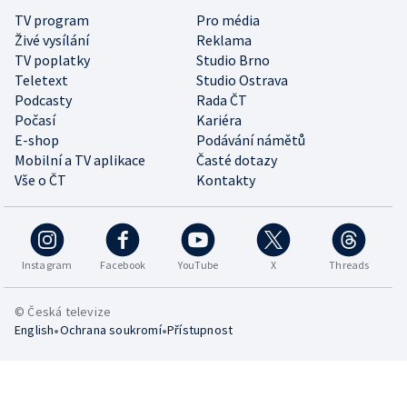
TV program
Pro média
Živé vysílání
Reklama
TV poplatky
Studio Brno
Teletext
Studio Ostrava
Podcasty
Rada ČT
Počasí
Kariéra
E-shop
Podávání námětů
Mobilní a TV aplikace
Časté dotazy
Vše o ČT
Kontakty
Instagram
Facebook
YouTube
X
Threads
© Česká televize
•
•
English
Ochrana soukromí
Přístupnost