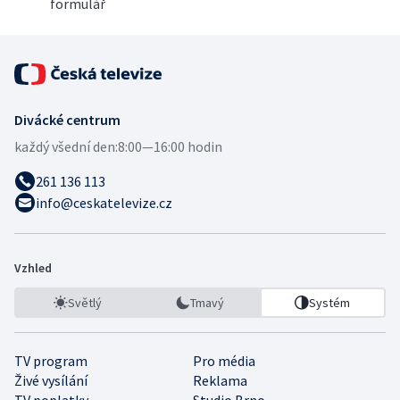
formulář
Divácké centrum
každý všední den:
8:00—16:00 hodin
261 136 113
info@ceskatelevize.cz
Vzhled
Světlý
Tmavý
Systém
TV program
Pro média
Živé vysílání
Reklama
TV poplatky
Studio Brno