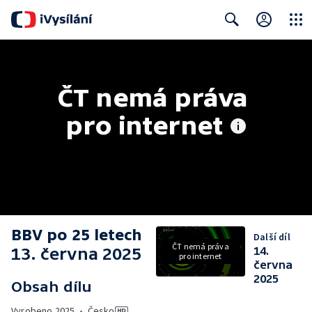
Close
Search
ČT nemá práva 
pro internet
BBV po 25 letech
Další díl
ČT nemá práva
13. června 2025
14.
pro internet
června
2025
Obsah dílu
Vyrobeno
2025
•
Česko