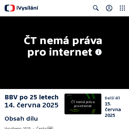
Close
Search
ČT nemá práva 
pro internet
BBV po 25 letech
Další díl
ČT nemá práva
14. června 2025
15.
pro internet
června
2025
Obsah dílu
Vyrobeno
2025
•
Česko