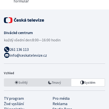
formulář
Divácké centrum
každý všední den:
8:00—16:00 hodin
261 136 113
info@ceskatelevize.cz
Vzhled
Světlý
Tmavý
Systém
TV program
Pro média
Živé vysílání
Reklama
TV poplatky
Studio Brno