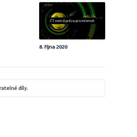
ČT nemá práva pro internet
8. října 2020
telné díly.