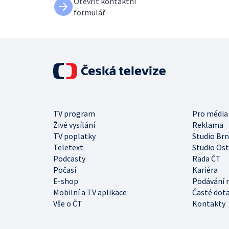
Otevřít kontaktní
formulář
TV program
Pro média
Živé vysílání
Reklama
TV poplatky
Studio Br
Teletext
Studio Os
Podcasty
Rada ČT
Počasí
Kariéra
E-shop
Podávání 
Mobilní a TV aplikace
Časté dot
Vše o ČT
Kontakty