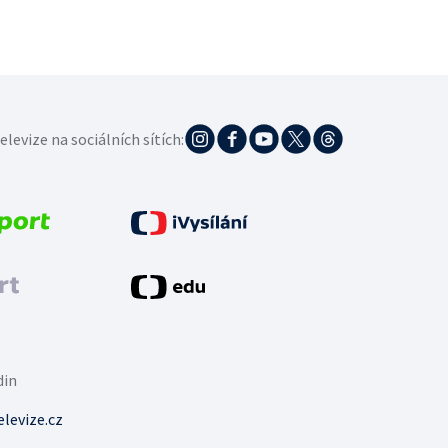
elevize na sociálních sítích:
din
levize.cz