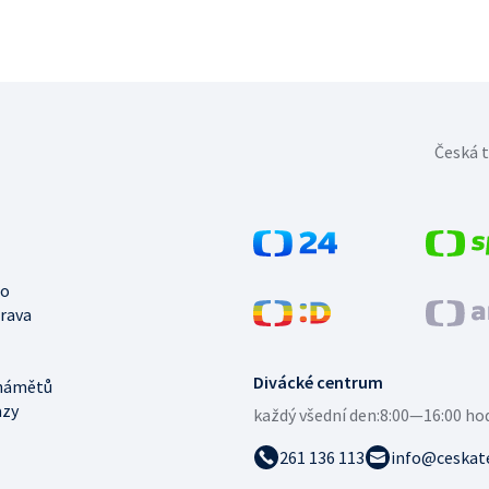
Česká t
no
trava
Divácké centrum
námětů
azy
každý všední den:
8:00—16:00 ho
261 136 113
info@ceskate