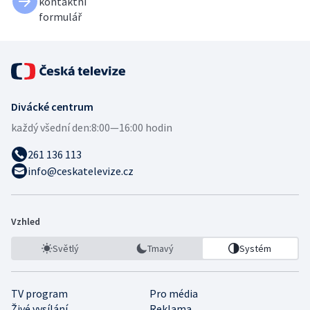
kontaktní
formulář
Divácké centrum
každý všední den:
8:00—16:00 hodin
261 136 113
info@ceskatelevize.cz
Vzhled
Světlý
Tmavý
Systém
TV program
Pro média
Živé vysílání
Reklama