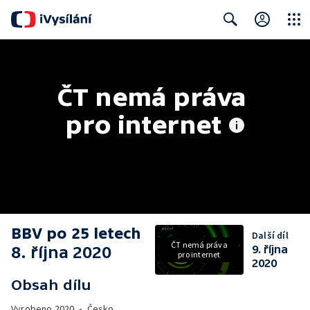
Close
Search
ČT nemá práva 
pro internet
BBV po 25 letech
Další díl
ČT nemá práva
8. října 2020
9. října
pro internet
2020
Obsah dílu
Vyrobeno
2020
•
Česko