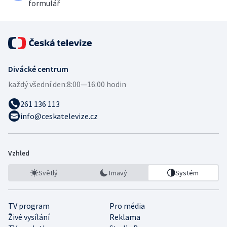
formulář
Divácké centrum
každý všední den:
8:00—16:00 hodin
261 136 113
info@ceskatelevize.cz
Vzhled
Světlý
Tmavý
Systém
TV program
Pro média
Živé vysílání
Reklama