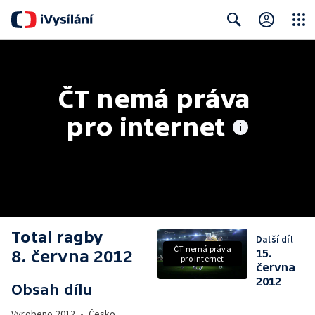
Close
Search
ČT nemá práva 
pro internet
Total ragby
Další díl
ČT nemá práva
8. června 2012
15.
pro internet
června
2012
Obsah dílu
Vyrobeno
2012
•
Česko