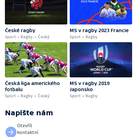
České ragby
MS v ragby 2023 Francie
Sport
Ragby
Český
Sport
Ragby
Česká liga amerického
MS v ragby 2019
fotbalu
Japonsko
Sport
Ragby
Český
Sport
Ragby
Napište nám
Otevřít
kontaktní