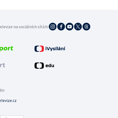
elevize na sociálních sítích:
din
levize.cz