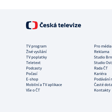
TV program
Pro média
Živé vysílání
Reklama
TV poplatky
Studio Br
Teletext
Studio Os
Podcasty
Rada ČT
Počasí
Kariéra
E-shop
Podávání 
Mobilní a TV aplikace
Časté dot
Vše o ČT
Kontakty