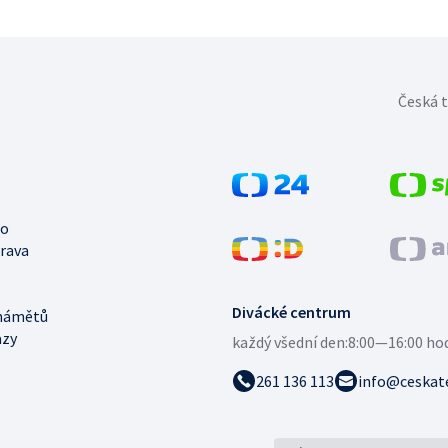
Česká t
no
trava
Divácké centrum
námětů
azy
každý všední den:
8:00—16:00 ho
261 136 113
info@ceskate