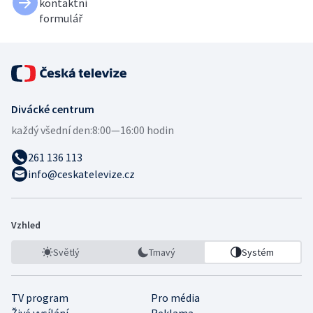
kontaktní
formulář
Divácké centrum
každý všední den:
8:00—16:00 hodin
261 136 113
info@ceskatelevize.cz
Vzhled
Světlý
Tmavý
Systém
TV program
Pro média
Živé vysílání
Reklama