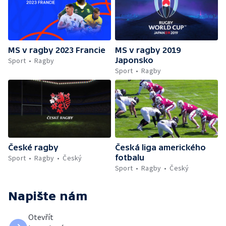
MS v ragby 2023 Francie
MS v ragby 2019
Japonsko
Sport
Ragby
Sport
Ragby
České ragby
Česká liga amerického
fotbalu
Sport
Ragby
Český
Sport
Ragby
Český
Napište nám
Otevřít