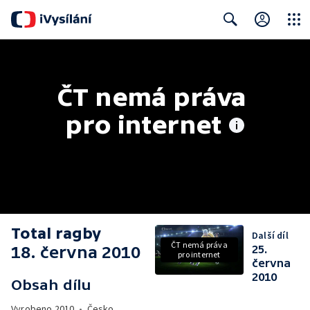
Close
Search
ČT nemá práva 
pro internet
Total ragby
Další díl
ČT nemá práva
18. června 2010
25.
pro internet
června
2010
Obsah dílu
Vyrobeno
2010
•
Česko