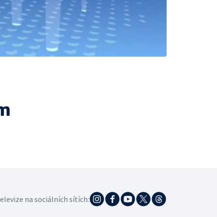
ám
elevize na sociálních sítích: