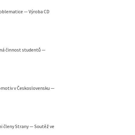
roblematice — Výroba CD
á činnost studentů —
omotiv v Československu —
i členy Strany — Soutěž ve