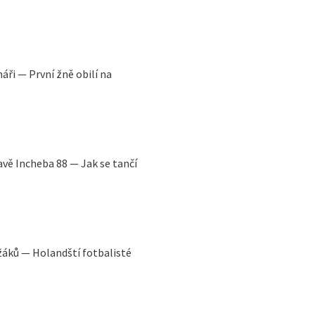
áři — První žně obilí na
avě Incheba 88 — Jak se tančí
ežáků — Holandští fotbalisté