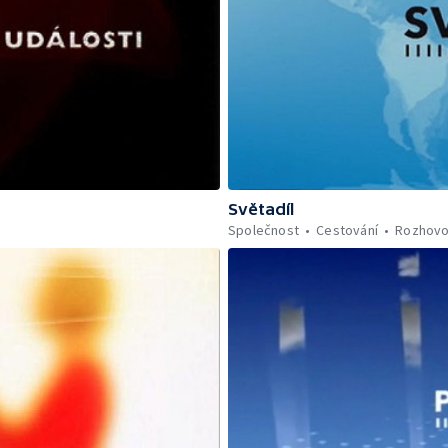
Světadíl
Společnost
Cestování
Rozhovo