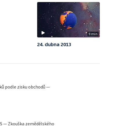
9 min
24. dubna 2013
ků podle zisku obchodů —
SSS — Zkouška zemědělského