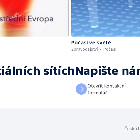
Počasí ve světě
Zpravodajství
Počasí
iálních sítích
Napište n
Otevřít kontaktní
formulář
Česká t