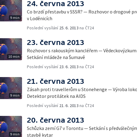
24. června 2013
Co brzdí přestavbu v SSSR? — Rozhovor o drogové p
9 min
v Loděnicích
Poslední vysílání
25. 6. 2013
na ČT24
23. června 2013
Rozhovor s rakouským kancléřem — Vědeckovýzkumn
10 min
Setkání mládeže na Šumavě
Poslední vysílání
23. 6. 2013
na ČT24
21. června 2013
Zásah proti travellerům u Stonehenge — Výroba lok
9 min
Detektor protilátek na AIDS
Poslední vysílání
21. 6. 2013
na ČT24
20. června 2013
Schůzka zemí G7 v Torontu — Setkání s předválečným
9 min
stavbě kytar