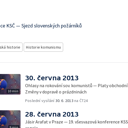
nce KSČ — Sjezd slovenských požárníků
ská historie
Historie komunismu
30. června 2013
Ohlasy na rokování sov. komunistů — Platy obchodní
10 min
Změny v dopravě o prázdninách
Poslední vysílání
30. 6. 2013
na ČT24
28. června 2013
Jásir Arafat v Praze — 19. všesvazová konference K
9 min
rogala