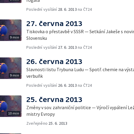
Poslední vysílání
28. 6. 2013
na ČT24
27. června 2013
Tiskovka o přestavbě v SSSR — Setkání Jakeše s novin
9 min
Slovensku
Poslední vysílání
27. 6. 2013
na ČT24
26. června 2013
Slavnosti listu Trybuna Ludu — Spotř. chemie na výst
9 min
verbuňk
Poslední vysílání
26. 6. 2013
na ČT24
25. června 2013
Změny v sov. zahraniční politice — Výročí vypálení L
10 min
mistry Evropy
Zveřejněno
25. 6. 2013