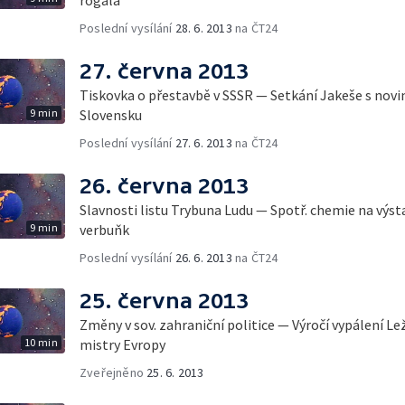
Poslední vysílání
28. 6. 2013
na ČT24
27. června 2013
Tiskovka o přestavbě v SSSR — Setkání Jakeše s novin
9 min
Slovensku
Poslední vysílání
27. 6. 2013
na ČT24
26. června 2013
Slavnosti listu Trybuna Ludu — Spotř. chemie na výst
9 min
verbuňk
Poslední vysílání
26. 6. 2013
na ČT24
25. června 2013
Změny v sov. zahraniční politice — Výročí vypálení L
10 min
mistry Evropy
Zveřejněno
25. 6. 2013