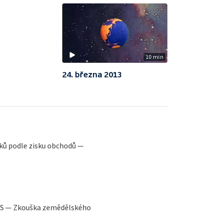
10 min
24. března 2013
ků podle zisku obchodů —
SSS — Zkouška zemědělského