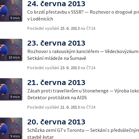
24. června 2013
Co brzdí přestavbu v SSSR? — Rozhovor o drogové p
9 min
v Loděnicích
Poslední vysílání
25. 6. 2013
na ČT24
23. června 2013
Rozhovor s rakouským kancléřem — Vědeckovýzkumn
10 min
Setkání mládeže na Šumavě
Poslední vysílání
23. 6. 2013
na ČT24
21. června 2013
Zásah proti travellerům u Stonehenge — Výroba lok
9 min
Detektor protilátek na AIDS
Poslední vysílání
21. 6. 2013
na ČT24
20. června 2013
Schůzka zemí G7 v Torontu — Setkání s předválečným
9 min
stavbě kytar