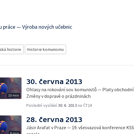
ku práce — Výroba nových učebnic
ská historie
Historie komunismu
30. června 2013
Ohlasy na rokování sov. komunistů — Platy obchodní
10 min
Změny v dopravě o prázdninách
Poslední vysílání
30. 6. 2013
na ČT24
28. června 2013
Jásir Arafat v Praze — 19. všesvazová konference K
9 min
rogala