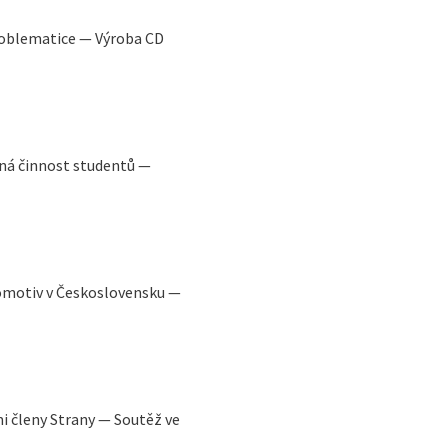
roblematice — Výroba CD
á činnost studentů —
omotiv v Československu —
i členy Strany — Soutěž ve