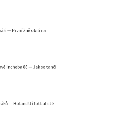
áři — První žně obilí na
avě Incheba 88 — Jak se tančí
ežáků — Holandští fotbalisté