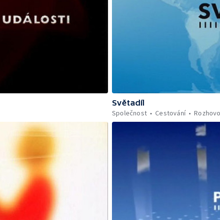
Světadíl
Společnost
Cestování
Rozhovo