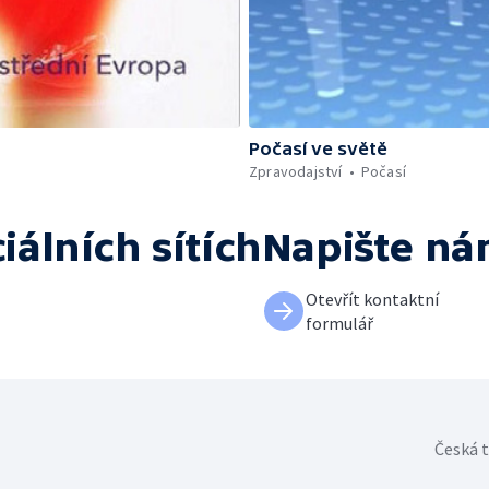
Počasí ve světě
Zpravodajství
Počasí
iálních sítích
Napište n
Otevřít kontaktní
formulář
Česká t