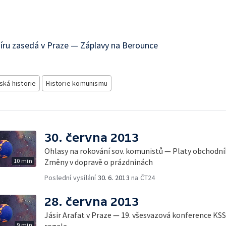
íru zasedá v Praze — Záplavy na Berounce
ská historie
Historie komunismu
30. června 2013
Ohlasy na rokování sov. komunistů — Platy obchodní
10 min
Změny v dopravě o prázdninách
Poslední vysílání
30. 6. 2013
na ČT24
28. června 2013
Jásir Arafat v Praze — 19. všesvazová konference K
9 min
rogala