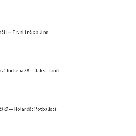
áři — První žně obilí na
avě Incheba 88 — Jak se tančí
ežáků — Holandští fotbalisté