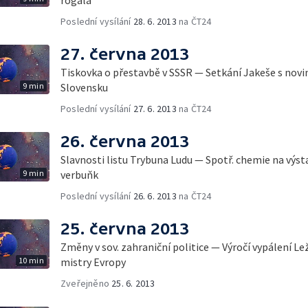
Poslední vysílání
28. 6. 2013
na ČT24
27. června 2013
Tiskovka o přestavbě v SSSR — Setkání Jakeše s novin
9 min
Slovensku
Poslední vysílání
27. 6. 2013
na ČT24
26. června 2013
Slavnosti listu Trybuna Ludu — Spotř. chemie na výst
9 min
verbuňk
Poslední vysílání
26. 6. 2013
na ČT24
25. června 2013
Změny v sov. zahraniční politice — Výročí vypálení L
10 min
mistry Evropy
Zveřejněno
25. 6. 2013