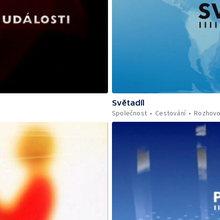
Světadíl
Společnost
Cestování
Rozhovo