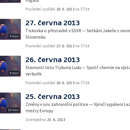
Poslední vysílání
28. 6. 2013
na ČT24
27. června 2013
Tiskovka o přestavbě v SSSR — Setkání Jakeše s novin
9 min
Slovensku
Poslední vysílání
27. 6. 2013
na ČT24
26. června 2013
Slavnosti listu Trybuna Ludu — Spotř. chemie na výst
9 min
verbuňk
Poslední vysílání
26. 6. 2013
na ČT24
25. června 2013
Změny v sov. zahraniční politice — Výročí vypálení L
10 min
mistry Evropy
Zveřejněno
25. 6. 2013