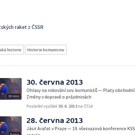
tských raket z ČSSR
ská historie
Historie komunismu
30. června 2013
Ohlasy na rokování sov. komunistů — Platy obchodní
10 min
Změny v dopravě o prázdninách
Poslední vysílání
30. 6. 2013
na ČT24
28. června 2013
Jásir Arafat v Praze — 19. všesvazová konference K
9 min
rogala