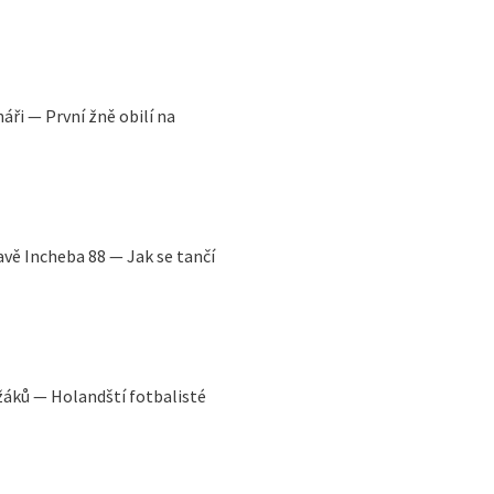
áři — První žně obilí na
avě Incheba 88 — Jak se tančí
ežáků — Holandští fotbalisté