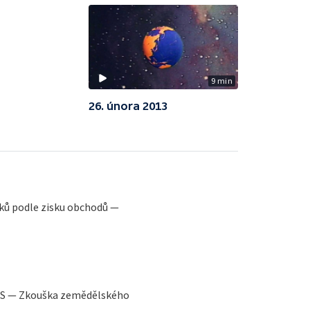
9 min
26. února 2013
ků podle zisku obchodů —
SSS — Zkouška zemědělského