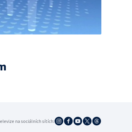
ám
elevize na sociálních sítích: