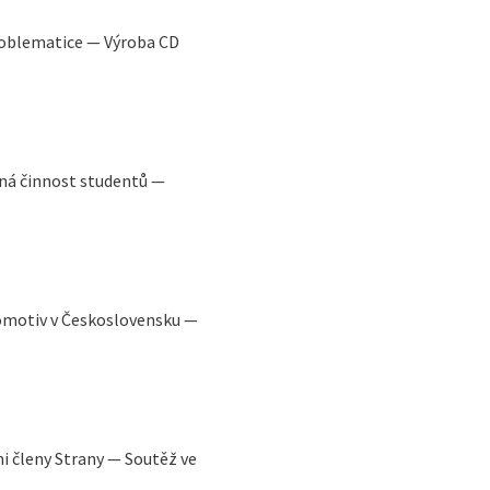
roblematice — Výroba CD
á činnost studentů —
omotiv v Československu —
i členy Strany — Soutěž ve