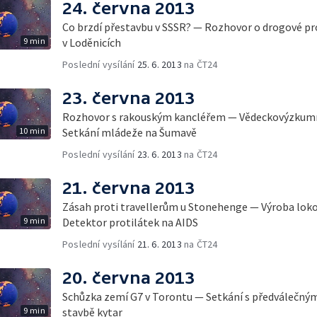
24. června 2013
Co brzdí přestavbu v SSSR? — Rozhovor o drogové p
9 min
v Loděnicích
Poslední vysílání
25. 6. 2013
na ČT24
23. června 2013
Rozhovor s rakouským kancléřem — Vědeckovýzkumn
10 min
Setkání mládeže na Šumavě
Poslední vysílání
23. 6. 2013
na ČT24
21. června 2013
Zásah proti travellerům u Stonehenge — Výroba lok
9 min
Detektor protilátek na AIDS
Poslední vysílání
21. 6. 2013
na ČT24
20. června 2013
Schůzka zemí G7 v Torontu — Setkání s předválečným
9 min
stavbě kytar