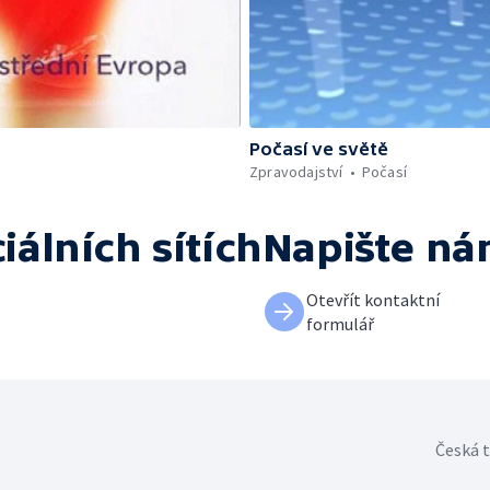
Počasí ve světě
Zpravodajství
Počasí
iálních sítích
Napište n
Otevřít kontaktní
formulář
Česká t