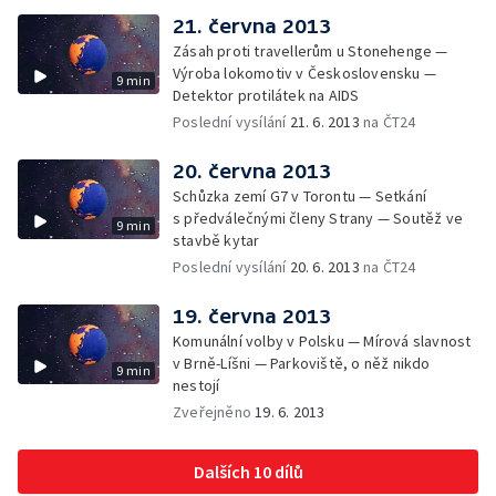
21. června 2013
Zásah proti travellerům u Stonehenge —
Výroba lokomotiv v Československu —
9 min
Detektor protilátek na AIDS
Poslední vysílání
21. 6. 2013
na ČT24
20. června 2013
Schůzka zemí G7 v Torontu — Setkání
s předválečnými členy Strany — Soutěž ve
9 min
stavbě kytar
Poslední vysílání
20. 6. 2013
na ČT24
19. června 2013
Komunální volby v Polsku — Mírová slavnost
v Brně-Líšni — Parkoviště, o něž nikdo
9 min
nestojí
Zveřejněno
19. 6. 2013
Dalších 10 dílů