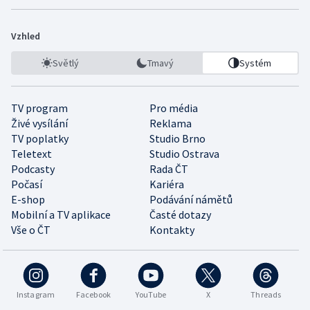
Vzhled
Světlý
Tmavý
Systém
TV program
Pro média
Živé vysílání
Reklama
TV poplatky
Studio Brno
Teletext
Studio Ostrava
Podcasty
Rada ČT
Počasí
Kariéra
E-shop
Podávání námětů
Mobilní a TV aplikace
Časté dotazy
Vše o ČT
Kontakty
Instagram
Facebook
YouTube
X
Threads