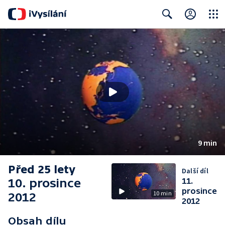
Close
Search
9 min
Před 25 lety
Další díl
10. prosince
11.
prosince
10 min
2012
2012
Obsah dílu