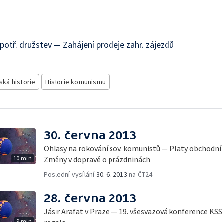
potř. družstev — Zahájení prodeje zahr. zájezdů
ská historie
Historie komunismu
30. června 2013
Ohlasy na rokování sov. komunistů — Platy obchodní
10 min
Změny v dopravě o prázdninách
Poslední vysílání
30. 6. 2013
na ČT24
28. června 2013
Jásir Arafat v Praze — 19. všesvazová konference K
9 min
rogala