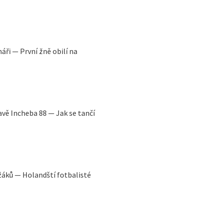
áři — První žně obilí na
avě Incheba 88 — Jak se tančí
ežáků — Holandští fotbalisté