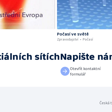
Počasí ve světě
Zpravodajství
Počasí
iálních sítích
Napište n
Otevřít kontaktní
formulář
Česká t