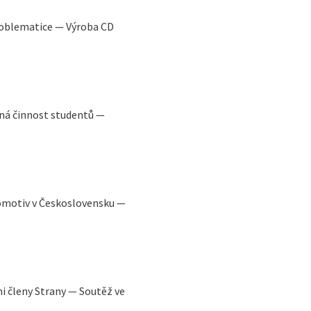
roblematice — Výroba CD
á činnost studentů —
omotiv v Československu —
i členy Strany — Soutěž ve