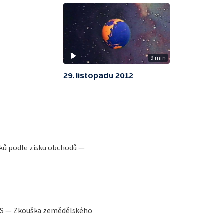
9 min
29. listopadu 2012
ků podle zisku obchodů —
SSS — Zkouška zemědělského