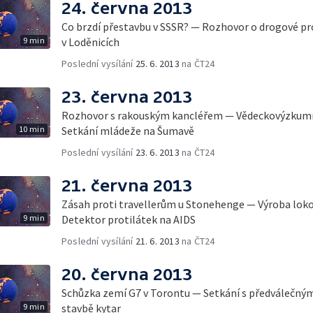
24. června 2013
Co brzdí přestavbu v SSSR? — Rozhovor o drogové p
9 min
v Loděnicích
Poslední vysílání
25. 6. 2013
na ČT24
23. června 2013
Rozhovor s rakouským kancléřem — Vědeckovýzkumn
10 min
Setkání mládeže na Šumavě
Poslední vysílání
23. 6. 2013
na ČT24
21. června 2013
Zásah proti travellerům u Stonehenge — Výroba lok
9 min
Detektor protilátek na AIDS
Poslední vysílání
21. 6. 2013
na ČT24
20. června 2013
Schůzka zemí G7 v Torontu — Setkání s předválečným
9 min
stavbě kytar