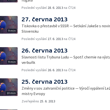
Poslední vysílání
28. 6. 2013
na ČT24
27. června 2013
Tiskovka o přestavbě v SSSR — Setkání Jakeše s novin
9 min
Slovensku
Poslední vysílání
27. 6. 2013
na ČT24
26. června 2013
Slavnosti listu Trybuna Ludu — Spotř. chemie na výst
9 min
verbuňk
Poslední vysílání
26. 6. 2013
na ČT24
25. června 2013
Změny v sov. zahraniční politice — Výročí vypálení L
10 min
mistry Evropy
Zveřejněno
25. 6. 2013