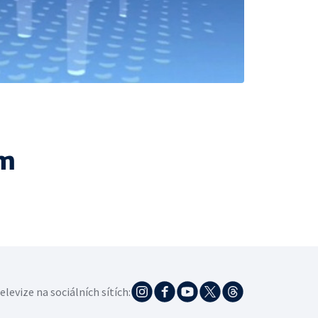
ám
elevize na sociálních sítích: