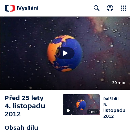
Close
Search
20 min
Před 25 lety
Další díl
4. listopadu
5.
listopadu
9 min
2012
2012
Obsah dílu