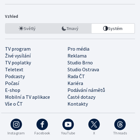
Vzhled
Světlý
Tmavý
Systém
TV program
Pro média
Živé vysílání
Reklama
TV poplatky
Studio Brno
Teletext
Studio Ostrava
Podcasty
Rada ČT
Počasí
Kariéra
E-shop
Podávání námětů
Mobilní a TV aplikace
Časté dotazy
Vše o ČT
Kontakty
Instagram
Facebook
YouTube
X
Threads