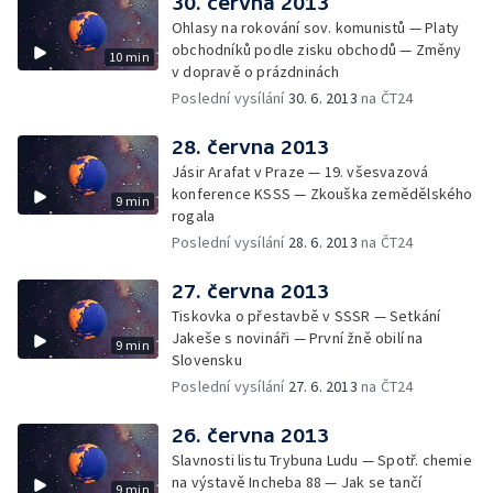
30. června 2013
Ohlasy na rokování sov. komunistů — Platy
obchodníků podle zisku obchodů — Změny
10 min
v dopravě o prázdninách
Poslední vysílání
30. 6. 2013
na ČT24
28. června 2013
Jásir Arafat v Praze — 19. všesvazová
konference KSSS — Zkouška zemědělského
9 min
rogala
Poslední vysílání
28. 6. 2013
na ČT24
27. června 2013
Tiskovka o přestavbě v SSSR — Setkání
Jakeše s novináři — První žně obilí na
9 min
Slovensku
Poslední vysílání
27. 6. 2013
na ČT24
26. června 2013
Slavnosti listu Trybuna Ludu — Spotř. chemie
na výstavě Incheba 88 — Jak se tančí
9 min