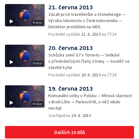
21. června 2013
Zásah proti travellerům u Stonehenge —
Výroba lokomotiv v Československu —
9 min
Detektor protilátek na AIDS
Poslední vysílání
21. 6. 2013
na ČT24
20. června 2013
Schůzka zemí G7 v Torontu — Setkání
s předválečnými členy Strany — Soutěž ve
9 min
stavbě kytar
Poslední vysílání
20. 6. 2013
na ČT24
19. června 2013
Komunální volby v Polsku — Mírová slavnost
v Brně-Líšni — Parkoviště, o něž nikdo
9 min
nestojí
Zveřejněno
19. 6. 2013
Dalších 10 dílů