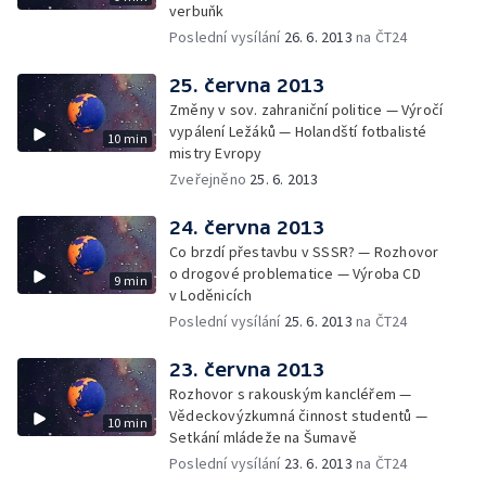
verbuňk
Poslední vysílání
26. 6. 2013
na ČT24
25. června 2013
Změny v sov. zahraniční politice — Výročí
vypálení Ležáků — Holandští fotbalisté
10 min
mistry Evropy
Zveřejněno
25. 6. 2013
24. června 2013
Co brzdí přestavbu v SSSR? — Rozhovor
o drogové problematice — Výroba CD
9 min
v Loděnicích
Poslední vysílání
25. 6. 2013
na ČT24
23. června 2013
Rozhovor s rakouským kancléřem —
Vědeckovýzkumná činnost studentů —
10 min
Setkání mládeže na Šumavě
Poslední vysílání
23. 6. 2013
na ČT24