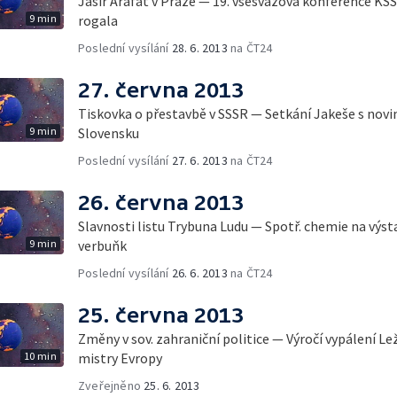
Jásir Arafat v Praze — 19. všesvazová konference K
9 min
rogala
Poslední vysílání
28. 6. 2013
na ČT24
27. června 2013
Tiskovka o přestavbě v SSSR — Setkání Jakeše s novin
9 min
Slovensku
Poslední vysílání
27. 6. 2013
na ČT24
26. června 2013
Slavnosti listu Trybuna Ludu — Spotř. chemie na výst
9 min
verbuňk
Poslední vysílání
26. 6. 2013
na ČT24
25. června 2013
Změny v sov. zahraniční politice — Výročí vypálení L
10 min
mistry Evropy
Zveřejněno
25. 6. 2013