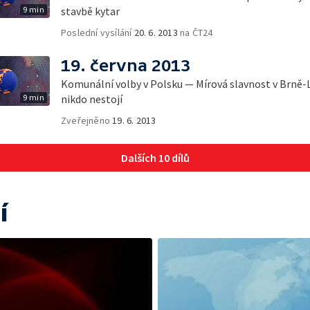
9 min
stavbě kytar
Poslední vysílání
20. 6. 2013
na ČT24
19. června 2013
Komunální volby v Polsku — Mírová slavnost v Brně-L
9 min
nikdo nestojí
Zveřejněno
19. 6. 2013
Dalších 10 dílů
í