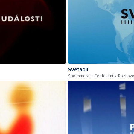
Světadíl
Společnost
Cestování
Rozhovo