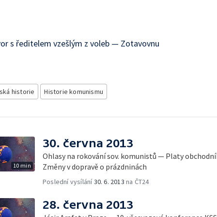
vor s ředitelem vzešlým z voleb — Zotavovnu
ská historie
Historie komunismu
30. června 2013
Ohlasy na rokování sov. komunistů — Platy obchodní
10 min
Změny v dopravě o prázdninách
Poslední vysílání
30. 6. 2013
na ČT24
28. června 2013