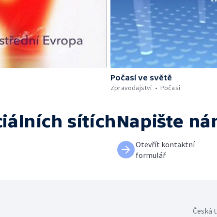
Počasí ve světě
Zpravodajství
Počasí
iálních sítích
Napište n
Otevřít kontaktní
formulář
Česká t