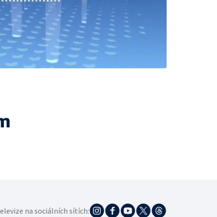
ám
elevize na sociálních sítích: