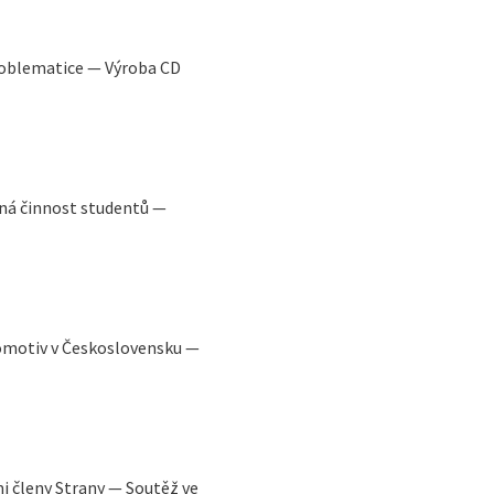
roblematice — Výroba CD
á činnost studentů —
omotiv v Československu —
i členy Strany — Soutěž ve