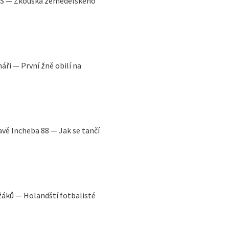
SSS — Zkouška zemědělského
áři — První žně obilí na
avě Incheba 88 — Jak se tančí
ežáků — Holandští fotbalisté