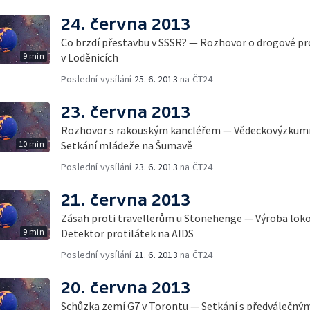
24. června 2013
Co brzdí přestavbu v SSSR? — Rozhovor o drogové p
9 min
v Loděnicích
Poslední vysílání
25. 6. 2013
na ČT24
23. června 2013
Rozhovor s rakouským kancléřem — Vědeckovýzkumn
10 min
Setkání mládeže na Šumavě
Poslední vysílání
23. 6. 2013
na ČT24
21. června 2013
Zásah proti travellerům u Stonehenge — Výroba lok
9 min
Detektor protilátek na AIDS
Poslední vysílání
21. 6. 2013
na ČT24
20. června 2013
Schůzka zemí G7 v Torontu — Setkání s předválečným