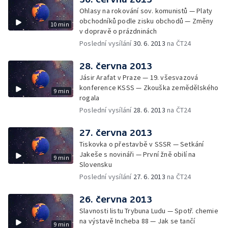
Ohlasy na rokování sov. komunistů — Platy
obchodníků podle zisku obchodů — Změny
10 min
v dopravě o prázdninách
Poslední vysílání
30. 6. 2013
na ČT24
28. června 2013
Jásir Arafat v Praze — 19. všesvazová
konference KSSS — Zkouška zemědělského
9 min
rogala
Poslední vysílání
28. 6. 2013
na ČT24
27. června 2013
Tiskovka o přestavbě v SSSR — Setkání
Jakeše s novináři — První žně obilí na
9 min
Slovensku
Poslední vysílání
27. 6. 2013
na ČT24
26. června 2013
Slavnosti listu Trybuna Ludu — Spotř. chemie
na výstavě Incheba 88 — Jak se tančí
9 min