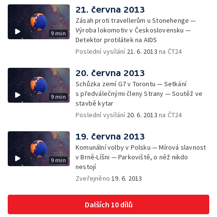
21. června 2013
Zásah proti travellerům u Stonehenge —
Výroba lokomotiv v Československu —
9 min
Detektor protilátek na AIDS
Poslední vysílání
21. 6. 2013
na ČT24
20. června 2013
Schůzka zemí G7 v Torontu — Setkání
s předválečnými členy Strany — Soutěž ve
9 min
stavbě kytar
Poslední vysílání
20. 6. 2013
na ČT24
19. června 2013
Komunální volby v Polsku — Mírová slavnost
v Brně-Líšni — Parkoviště, o něž nikdo
9 min
nestojí
Zveřejněno
19. 6. 2013
Dalších 10 dílů