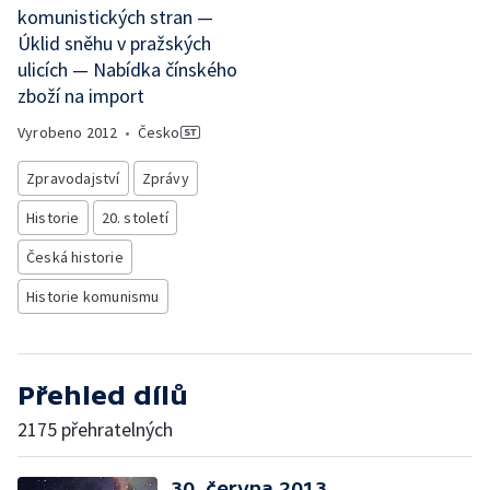
komunistických stran —
Úklid sněhu v pražských
ulicích — Nabídka čínského
zboží na import
Vyrobeno
2012
•
Česko
Zpravodajství
Zprávy
Historie
20. století
Česká historie
Historie komunismu
Přehled dílů
2175 přehratelných
30. června 2013