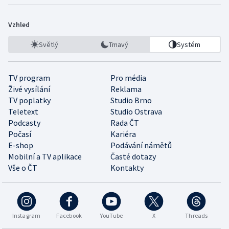
Vzhled
Světlý
Tmavý
Systém
TV program
Pro média
Živé vysílání
Reklama
TV poplatky
Studio Brno
Teletext
Studio Ostrava
Podcasty
Rada ČT
Počasí
Kariéra
E-shop
Podávání námětů
Mobilní a TV aplikace
Časté dotazy
Vše o ČT
Kontakty
Instagram
Facebook
YouTube
X
Threads