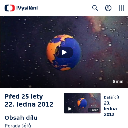
Close
Search
6 min
Před 25 lety
Další díl
22. ledna 2012
23.
ledna
9 min
2012
Obsah dílu
Porada šéfů