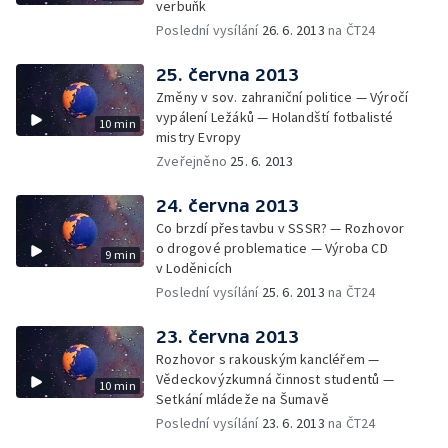
verbuňk
Poslední vysílání
26. 6. 2013
na ČT24
25. června 2013
Změny v sov. zahraniční politice — Výročí
vypálení Ležáků — Holandští fotbalisté
10 min
mistry Evropy
Zveřejněno
25. 6. 2013
24. června 2013
Co brzdí přestavbu v SSSR? — Rozhovor
o drogové problematice — Výroba CD
9 min
v Loděnicích
Poslední vysílání
25. 6. 2013
na ČT24
23. června 2013
Rozhovor s rakouským kancléřem —
Vědeckovýzkumná činnost studentů —
10 min
Setkání mládeže na Šumavě
Poslední vysílání
23. 6. 2013
na ČT24