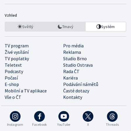
Vzhled
Světlý
Tmavý
Systém
TV program
Pro média
Živé vysílání
Reklama
TV poplatky
Studio Brno
Teletext
Studio Ostrava
Podcasty
Rada ČT
Počasí
Kariéra
E-shop
Podávání námětů
Mobilní a TV aplikace
Časté dotazy
Vše o ČT
Kontakty
Instagram
Facebook
YouTube
X
Threads