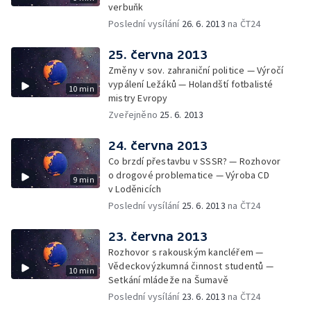
verbuňk
Poslední vysílání
26. 6. 2013
na ČT24
25. června 2013
Změny v sov. zahraniční politice — Výročí
vypálení Ležáků — Holandští fotbalisté
10 min
mistry Evropy
Zveřejněno
25. 6. 2013
24. června 2013
Co brzdí přestavbu v SSSR? — Rozhovor
o drogové problematice — Výroba CD
9 min
v Loděnicích
Poslední vysílání
25. 6. 2013
na ČT24
23. června 2013
Rozhovor s rakouským kancléřem —
Vědeckovýzkumná činnost studentů —
10 min
Setkání mládeže na Šumavě
Poslední vysílání
23. 6. 2013
na ČT24