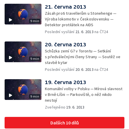
21. června 2013
Zásah proti travellerům u Stonehenge —
Výroba lokomotiv v Československu —
9 min
Detektor protilátek na AIDS
Poslední vysílání
21. 6. 2013
na ČT24
20. června 2013
Schůzka zemí G7 v Torontu — Setkání
s předválečnými členy Strany — Soutěž ve
9 min
stavbě kytar
Poslední vysílání
20. 6. 2013
na ČT24
19. června 2013
Komunální volby v Polsku — Mírová slavnost
v Brně-Líšni — Parkoviště, o něž nikdo
9 min
nestojí
Zveřejněno
19. 6. 2013
Dalších 10 dílů