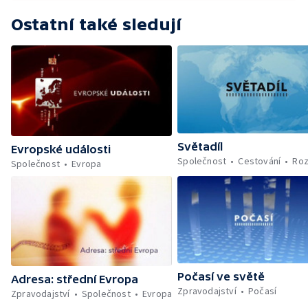
Ostatní také sledují
Světadíl
Evropské události
Společnost
Cestování
Roz
Společnost
Evropa
Počasí ve světě
Adresa: střední Evropa
Zpravodajství
Počasí
Zpravodajství
Společnost
Evropa