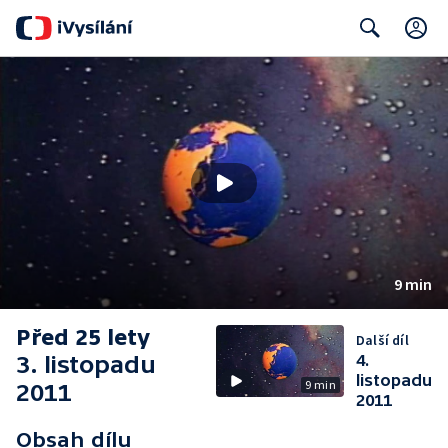
C
Search
9 min
Před 25 lety
Další díl
3. listopadu
4.
listopadu
9 min
2011
2011
Obsah dílu