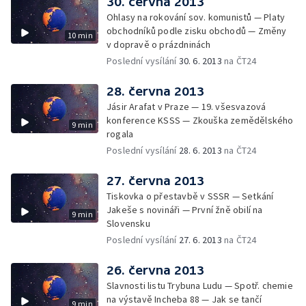
30. června 2013
Ohlasy na rokování sov. komunistů — Platy
obchodníků podle zisku obchodů — Změny
10 min
v dopravě o prázdninách
Poslední vysílání
30. 6. 2013
na ČT24
28. června 2013
Jásir Arafat v Praze — 19. všesvazová
konference KSSS — Zkouška zemědělského
9 min
rogala
Poslední vysílání
28. 6. 2013
na ČT24
27. června 2013
Tiskovka o přestavbě v SSSR — Setkání
Jakeše s novináři — První žně obilí na
9 min
Slovensku
Poslední vysílání
27. 6. 2013
na ČT24
26. června 2013
Slavnosti listu Trybuna Ludu — Spotř. chemie
na výstavě Incheba 88 — Jak se tančí
9 min