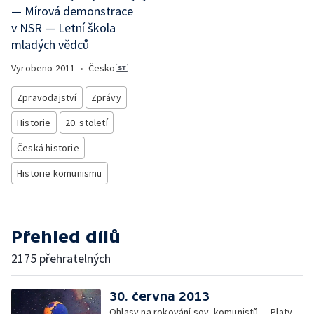
— Mírová demonstrace
v NSR — Letní škola
mladých vědců
Vyrobeno
2011
•
Česko
Zpravodajství
Zprávy
Historie
20. století
Česká historie
Historie komunismu
Přehled dílů
2175 přehratelných
30. června 2013
Ohlasy na rokování sov. komunistů — Platy