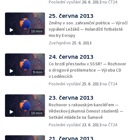
Poslední vysílání
26. 6. 2013
na ČT24
25. června 2013
Změny v sov. zahraniční politice — Výročí
vypálení Ležáků — Holandští fotbalisté
10 min
mistry Evropy
Zveřejněno
25. 6. 2013
24. června 2013
Co brzdí přestavbu v SSSR? — Rozhovor
o drogové problematice — Výroba CD
9 min
v Loděnicích
Poslední vysílání
25. 6. 2013
na ČT24
23. června 2013
Rozhovor s rakouským kancléřem —
Vědeckovýzkumná činnost studentů —
10 min
Setkání mládeže na Šumavě
Poslední vysílání
23. 6. 2013
na ČT24
21. června 2013