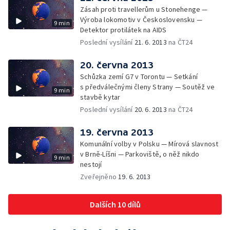
Zásah proti travellerům u Stonehenge —
Výroba lokomotiv v Československu —
9 min
Detektor protilátek na AIDS
Poslední vysílání
21. 6. 2013
na ČT24
20. června 2013
Schůzka zemí G7 v Torontu — Setkání
s předválečnými členy Strany — Soutěž ve
9 min
stavbě kytar
Poslední vysílání
20. 6. 2013
na ČT24
19. června 2013
Komunální volby v Polsku — Mírová slavnost
v Brně-Líšni — Parkoviště, o něž nikdo
9 min
nestojí
Zveřejněno
19. 6. 2013
Dalších 10 dílů