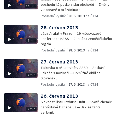
obchodníků podle zisku obchodů — Změny
10 min
v dopravě o prázdninách
Poslední vysílání
30. 6. 2013
na ČT24
28. června 2013
Jásir Arafat v Praze — 19. všesvazová
konference KSSS — Zkouška zemědělského
9 min
rogala
Poslední vysílání
28. 6. 2013
na ČT24
27. června 2013
Tiskovka o přestavbě v SSSR — Setkání
Jakeše s novináři — První žně obilí na
9 min
Slovensku
Poslední vysílání
27. 6. 2013
na ČT24
26. června 2013
Slavnosti listu Trybuna Ludu — Spotř. chemie
na výstavě Incheba 88 — Jak se tančí
9 min
verbuňk