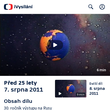
C
Search
6 min
Před 25 lety
Další díl
7. srpna 2011
8. srpna
2011
9 min
Obsah dílu
30. ročník výstupu na Rysy