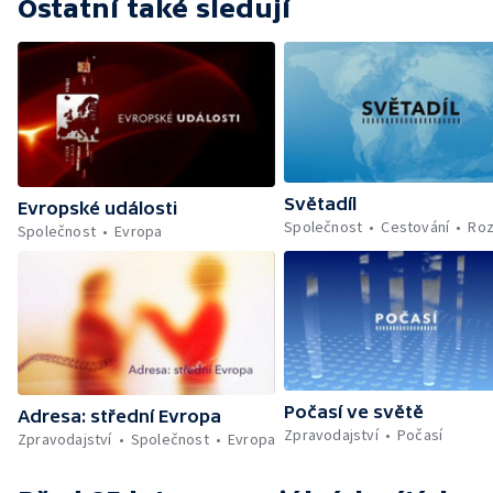
Ostatní také sledují
Světadíl
Evropské události
Společnost
Cestování
Roz
Společnost
Evropa
Počasí ve světě
Adresa: střední Evropa
Zpravodajství
Počasí
Zpravodajství
Společnost
Evropa