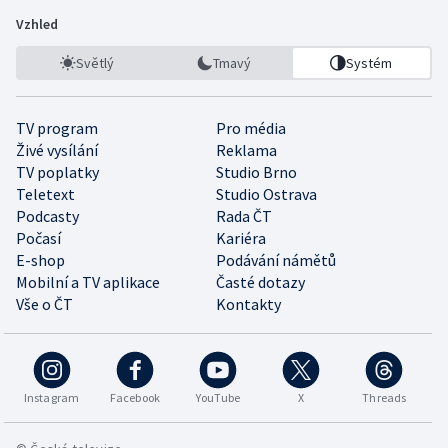
Vzhled
Světlý
Tmavý
Systém
TV program
Pro média
Živé vysílání
Reklama
TV poplatky
Studio Brno
Teletext
Studio Ostrava
Podcasty
Rada ČT
Počasí
Kariéra
E-shop
Podávání námětů
Mobilní a TV aplikace
Časté dotazy
Vše o ČT
Kontakty
Instagram
Facebook
YouTube
X
Threads