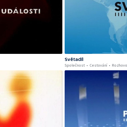
Světadíl
Společnost
Cestování
Rozhovo