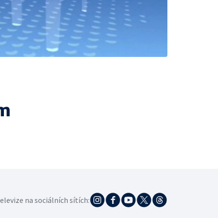
ám
elevize na sociálních sítích: