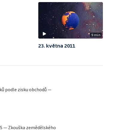
9 min
23. května 2011
ků podle zisku obchodů —
SSS — Zkouška zemědělského