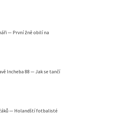
áři — První žně obilí na
avě Incheba 88 — Jak se tančí
ežáků — Holandští fotbalisté