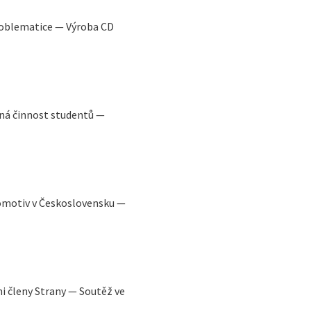
roblematice — Výroba CD
á činnost studentů —
omotiv v Československu —
i členy Strany — Soutěž ve