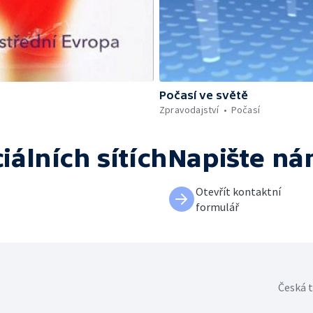
Počasí ve světě
Zpravodajství
Počasí
iálních sítích
Napište n
Otevřít kontaktní
formulář
Česká t