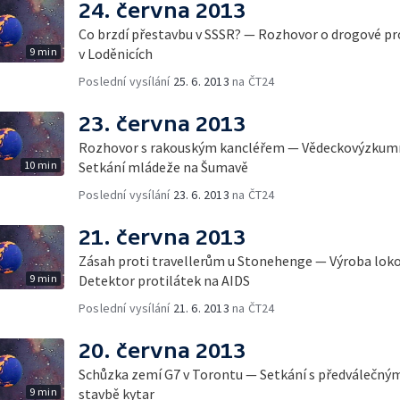
24. června 2013
Co brzdí přestavbu v SSSR? — Rozhovor o drogové p
9 min
v Loděnicích
Poslední vysílání
25. 6. 2013
na ČT24
23. června 2013
Rozhovor s rakouským kancléřem — Vědeckovýzkumn
10 min
Setkání mládeže na Šumavě
Poslední vysílání
23. 6. 2013
na ČT24
21. června 2013
Zásah proti travellerům u Stonehenge — Výroba lok
9 min
Detektor protilátek na AIDS
Poslední vysílání
21. 6. 2013
na ČT24
20. června 2013
Schůzka zemí G7 v Torontu — Setkání s předválečným
9 min
stavbě kytar