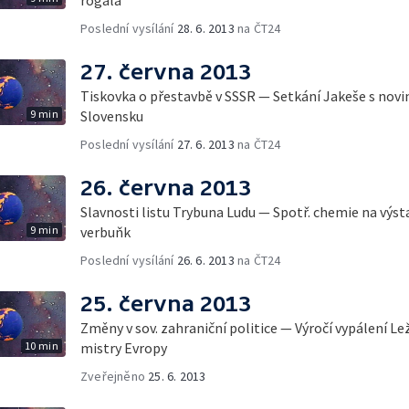
Poslední vysílání
28. 6. 2013
na ČT24
27. června 2013
Tiskovka o přestavbě v SSSR — Setkání Jakeše s novin
9 min
Slovensku
Poslední vysílání
27. 6. 2013
na ČT24
26. června 2013
Slavnosti listu Trybuna Ludu — Spotř. chemie na výst
9 min
verbuňk
Poslední vysílání
26. 6. 2013
na ČT24
25. června 2013
Změny v sov. zahraniční politice — Výročí vypálení L
10 min
mistry Evropy
Zveřejněno
25. 6. 2013