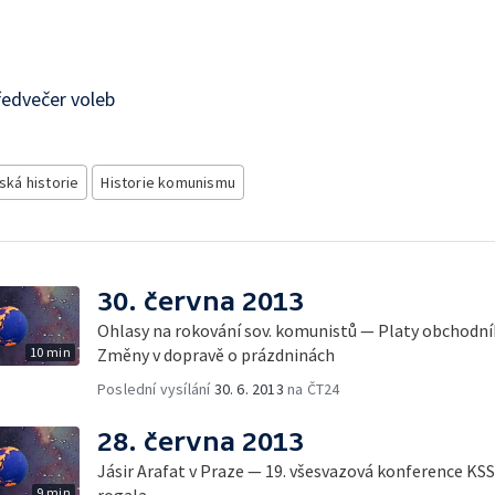
ředvečer voleb
ská historie
Historie komunismu
30. června 2013
Ohlasy na rokování sov. komunistů — Platy obchodní
10 min
Změny v dopravě o prázdninách
Poslední vysílání
30. 6. 2013
na ČT24
28. června 2013
Jásir Arafat v Praze — 19. všesvazová konference K
9 min
rogala