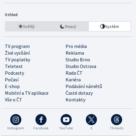
Vzhled
Světlý
Tmavý
Systém
TV program
Pro média
Živé vysílání
Reklama
TV poplatky
Studio Brno
Teletext
Studio Ostrava
Podcasty
Rada ČT
Počasí
Kariéra
E-shop
Podávání námětů
Mobilní a TV aplikace
Časté dotazy
Vše o ČT
Kontakty
Instagram
Facebook
YouTube
X
Threads