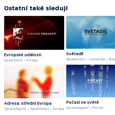
Ostatní také sledují
Světadíl
Evropské události
Společnost
Cestování
Roz
Společnost
Evropa
Počasí ve světě
Adresa: střední Evropa
Zpravodajství
Počasí
Zpravodajství
Společnost
Evropa