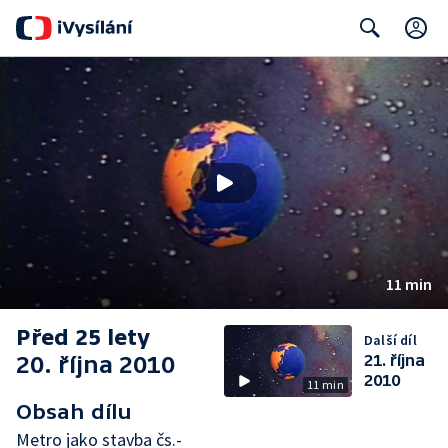
C
Search
11 min
Před 25 lety
Další díl
20. října 2010
21. října
2010
11 min
Obsah dílu
Metro jako stavba čs.-