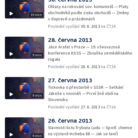
Ohlasy na rokování sov. komunistů — Platy
obchodníků podle zisku obchodů — Změny
10 min
v dopravě o prázdninách
Poslední vysílání
30. 6. 2013
na ČT24
28. června 2013
Jásir Arafat v Praze — 19. všesvazová
konference KSSS — Zkouška zemědělského
9 min
rogala
Poslední vysílání
28. 6. 2013
na ČT24
27. června 2013
Tiskovka o přestavbě v SSSR — Setkání
Jakeše s novináři — První žně obilí na
9 min
Slovensku
Poslední vysílání
27. 6. 2013
na ČT24
26. června 2013
Slavnosti listu Trybuna Ludu — Spotř. chemie
na výstavě Incheba 88 — Jak se tančí
9 min