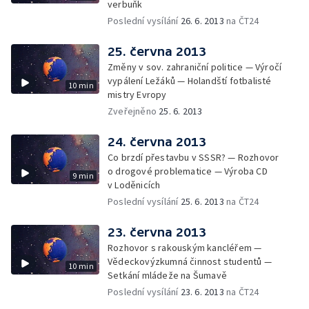
verbuňk
Poslední vysílání
26. 6. 2013
na ČT24
25. června 2013
Změny v sov. zahraniční politice — Výročí
vypálení Ležáků — Holandští fotbalisté
10 min
mistry Evropy
Zveřejněno
25. 6. 2013
24. června 2013
Co brzdí přestavbu v SSSR? — Rozhovor
o drogové problematice — Výroba CD
9 min
v Loděnicích
Poslední vysílání
25. 6. 2013
na ČT24
23. června 2013
Rozhovor s rakouským kancléřem —
Vědeckovýzkumná činnost studentů —
10 min
Setkání mládeže na Šumavě
Poslední vysílání
23. 6. 2013
na ČT24