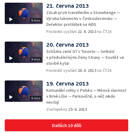
21. června 2013
Zásah proti travellerům u Stonehenge —
Výroba lokomotiv v Československu —
9 min
Detektor protilátek na AIDS
Poslední vysílání
21. 6. 2013
na ČT24
20. června 2013
Schůzka zemí G7 v Torontu — Setkání
s předválečnými členy Strany — Soutěž ve
9 min
stavbě kytar
Poslední vysílání
20. 6. 2013
na ČT24
19. června 2013
Komunální volby v Polsku — Mírová slavnost
v Brně-Líšni — Parkoviště, o něž nikdo
9 min
nestojí
Zveřejněno
19. 6. 2013
Dalších 10 dílů