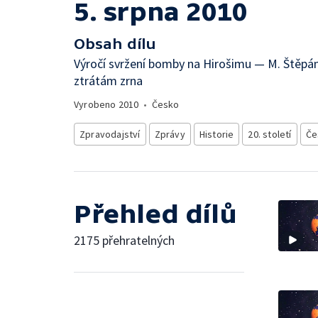
5. srpna 2010
Obsah dílu
Výročí svržení bomby na Hirošimu — M. Štěpán
ztrátám zrna
Vyrobeno
2010
•
Česko
Zpravodajství
Zprávy
Historie
20. století
Če
Přehled dílů
2175 přehratelných