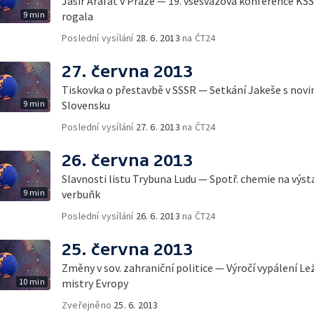
Jásir Arafat v Praze — 19. všesvazová konference K
9 min
rogala
Poslední vysílání
28. 6. 2013
na ČT24
27. června 2013
Tiskovka o přestavbě v SSSR — Setkání Jakeše s novin
9 min
Slovensku
Poslední vysílání
27. 6. 2013
na ČT24
26. června 2013
Slavnosti listu Trybuna Ludu — Spotř. chemie na výst
9 min
verbuňk
Poslední vysílání
26. 6. 2013
na ČT24
25. června 2013
Změny v sov. zahraniční politice — Výročí vypálení L
10 min
mistry Evropy
Zveřejněno
25. 6. 2013