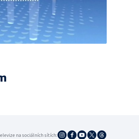
ám
elevize na sociálních sítích: