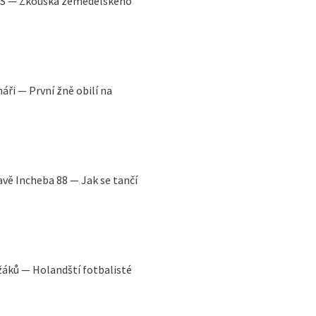
SSS — Zkouška zemědělského
áři — První žně obilí na
avě Incheba 88 — Jak se tančí
ežáků — Holandští fotbalisté