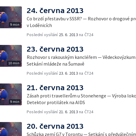
24. června 2013
Co brzdí přestavbu v SSSR? — Rozhovor o drogové p
9 min
v Loděnicích
Poslední vysílání
25. 6. 2013
na ČT24
23. června 2013
Rozhovor s rakouským kancléřem — Vědeckovýzkumn
10 min
Setkání mládeže na Šumavě
Poslední vysílání
23. 6. 2013
na ČT24
21. června 2013
Zásah proti travellerům u Stonehenge — Výroba lok
9 min
Detektor protilátek na AIDS
Poslední vysílání
21. 6. 2013
na ČT24
20. června 2013
Schůzka zemí G7 v Torontu — Setkání s předválečným