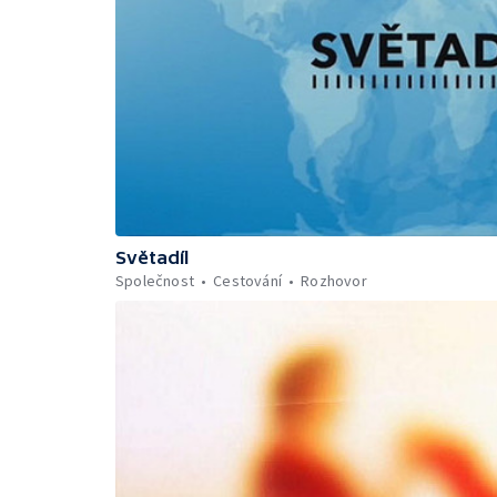
Světadíl
Společnost
Cestování
Rozhovor