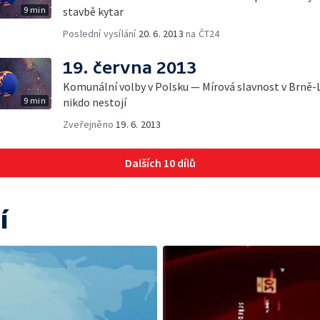
9 min
stavbě kytar
Poslední vysílání
20. 6. 2013
na ČT24
19. června 2013
Komunální volby v Polsku — Mírová slavnost v Brně-L
9 min
nikdo nestojí
Zveřejněno
19. 6. 2013
Dalších 10 dílů
í