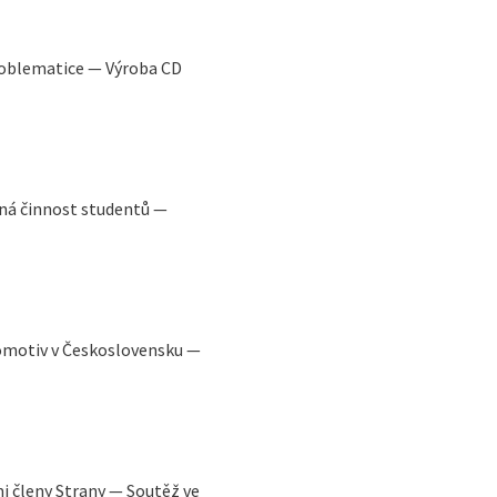
roblematice — Výroba CD
á činnost studentů —
omotiv v Československu —
i členy Strany — Soutěž ve