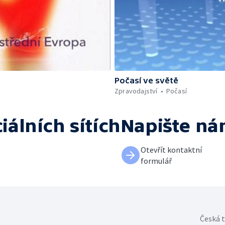
Počasí ve světě
Zpravodajství
Počasí
iálních sítích
Napište n
Otevřít kontaktní
formulář
Česká t